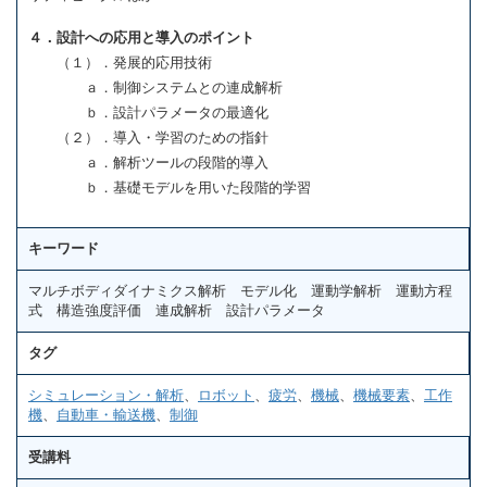
４．設計への応用と導入のポイント
（１）．発展的応用技術
ａ．制御システムとの連成解析
ｂ．設計パラメータの最適化
（２）．導入・学習のための指針
ａ．解析ツールの段階的導入
ｂ．基礎モデルを用いた段階的学習
キーワード
マルチボディダイナミクス解析 モデル化 運動学解析 運動方程
式 構造強度評価 連成解析 設計パラメータ
タグ
シミュレーション・解析
、
ロボット
、
疲労
、
機械
、
機械要素
、
工作
機
、
自動車・輸送機
、
制御
受講料