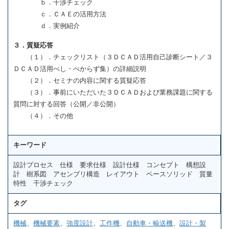
ｂ．干渉チェック
ｃ．ＣＡＥの活用方法
ｄ．実例紹介
３．質疑応答
（１）．チェックリスト（３ＤＣＡＤ活用自己診断シート／３
ＤＣＡＤ活用べし・べからず集）の詳細説明
（２）．セミナの内容に関する質疑応答
（３）．事前にいただいた３ＤＣＡＤおよび業務課題に関する
質問に対する回答（公開／非公開）
（４）．その他
キーワード
設計プロセス 仕様 要求仕様 設計仕様 コンセプト 構想設
計 樹系図 アセンブリ構造 レイアウト ベースソリッド 質量
特性 干渉チェック
タグ
機械
、
機械要素
、
強度設計
、
工作機
、
自動車・輸送機
、
設計・製