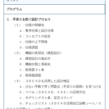
プログラム
１．手戻りを防ぐ設計プロセス
（１）．仕様の明確化
ａ．要求仕様と設計仕様
ｂ．コンセプトの設定
ｃ．仕様の上下関係
ｄ．仕様課題
（２）．機能の具現化（構想設計）
ａ．構想設計の進め方
ｂ．機能分類と系統化
ｃ．樹系図３ヶ条
ｄ．樹系図課題
（３）．３ＤＣＡＤを活用した設計検証
ａ．少ない手数で早く問題点（手戻りの原因）を見つける
ｂ．ツール（３ＤＣＡＤ、ＣＡＥ）の活用方法
ｃ．モデリング３ヶ条、定石コマンド
ｄ．チェックリスト（３ＤＣＡＤ活用自己診断シート／３
ＤＣＡＤ活用べし・べからず集）