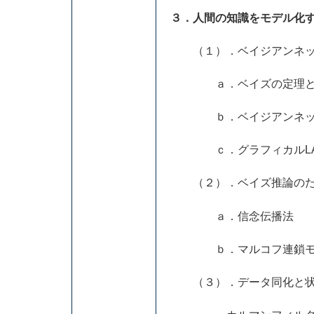
３．人間の知識をモデル化
（１）．ベイジアンネッ
ａ．ベイズの定理と
ｂ．ベイジアンネッ
ｃ．グラフィカルLA
（２）．ベイズ推論のた
ａ．信念伝播法
ｂ．マルコフ連鎖モン
（３）．データ同化と状