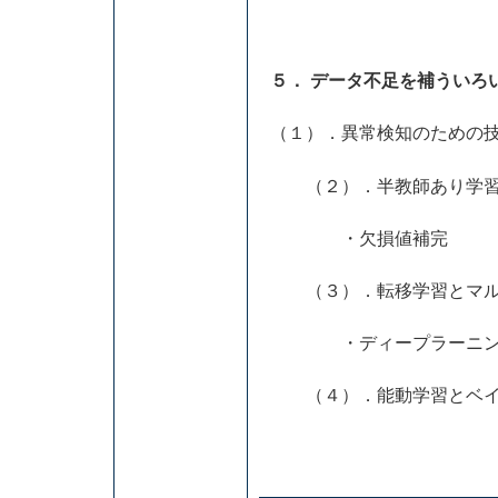
５．
データ不足を補ういろ
（１）．異常検知のための
（２）．半教師あり学習
・欠損値補完
（３）．転移学習とマル
・ディープラーニング
（４）．能動学習とベイ