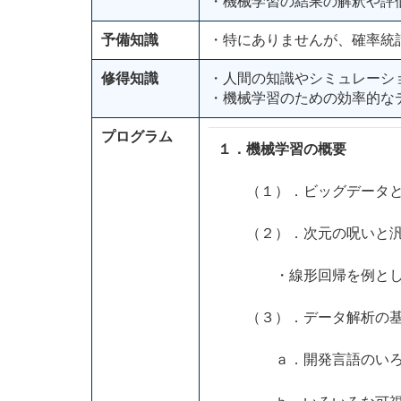
・機械学習の結果の解釈や評
予備知識
・特にありませんが、確率統
修得知識
・人間の知識やシミュレーシ
・機械学習のための効率的な
プログラム
１．機械学習の概要
（１）．ビッグデータと
（２）．次元の呪いと汎
・線形回帰を例として
（３）．データ解析の基
ａ．開発言語のいろ