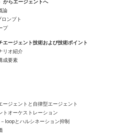
M）からエージェントへ
概論
プロンプト
ープ
チエージェント技術および技術ポイント
ナリオ紹介
構成要素
ージェントと自律型エージェント
トオーケストレーション
e－loopとハルシネーション抑制
価