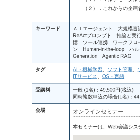
（２）．これからの企画者
キーワード
ＡＩエージェント 大規模言
ReActプロンプト 推論と実
憶 ツール連携 ワークフロ
ン Human-in-the-loop 
Generation Agentic RAG
タグ
AI・機械学習
、
ソフト管理
、
ITサービス
、
OS・言語
受講料
一般 (1名)：49,500円(税込)
同時複数申込の場合(1名)：44,
会場
オンラインセミナー
本セミナーは、Web会議シ