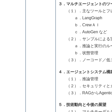
３．マルチエージェントのツ
（１）．主なツールとフレ
ａ．LangGraph
ｂ．CrewＡＩ
ｃ．AutoGen など
（２）．サンプルによる
ａ．推論と実行のル
ｂ．状態管理
（３）．ノーコード／低コ
４．エージェントシステム構築の
（１）．推論管理
（２）．セキュリティと
（３）．RAGからAgenti
５．技術動向と今後の展望
（１）．マルチモーダルと