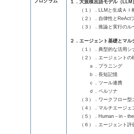
プログラム
１．大規模言語モデル（LL
（１）．LLMと生成ＡＩ
（２）．自律性とReAct
（３）．推論と実行のル
２．エージェント基礎とマル
（１）．典型的な活用シ
（２）．エージェントの
ａ．プラニング
ｂ．長短記憶
ｃ．ツール連携
ｄ．ペルソナ
（３）．ワークフロー型エ
（４）．マルチエージェン
（５）．Human－in－th
（６）．エージェント評