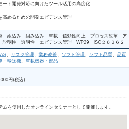
ト開発対応に向けたツール活用の高度化
めるための開発エビデンス管理
発 組込み 組み込み 車載 信頼性向上 プロセス改革 ア
説明性 透明性 エビデンス管理 WP29 ISO２６２６２
AS
、
リスク管理
、
業務改善
、
ソフト管理
、
ソフト品質
、
品質
車・輸送機
、
車載機器・部品
000円(税込)
ステムを使用したオンラインセミナーとして開催します。