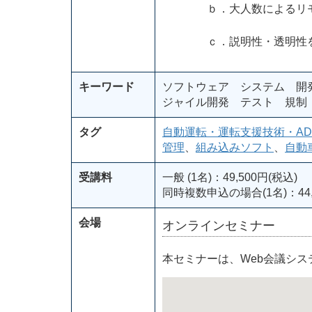
ｂ．大人数によるリモー
ｃ．説明性・透明性を高
キーワード
ソフトウェア システム 開
ジャイル開発 テスト 規制 
タグ
自動運転・運転支援技術・AD
管理
、
組み込みソフト
、
自動
受講料
一般 (1名)：49,500円(税込)
同時複数申込の場合(1名)：44,
会場
オンラインセミナー
本セミナーは、Web会議シ