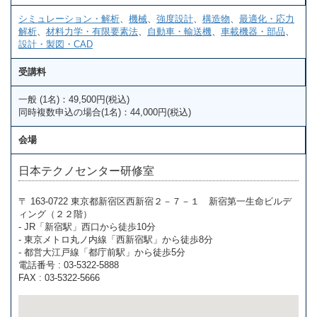
シミュレーション・解析
、
機械
、
強度設計
、
構造物
、
最適化・応力
解析
、
材料力学・有限要素法
、
自動車・輸送機
、
車載機器・部品
、
設計・製図・CAD
受講料
一般 (1名)：49,500円(税込)
同時複数申込の場合(1名)：44,000円(税込)
会場
日本テクノセンター研修室
〒 163-0722 東京都新宿区西新宿２－７－１ 新宿第一生命ビルデ
ィング（２２階）
- JR「新宿駅」西口から徒歩10分
- 東京メトロ丸ノ内線「西新宿駅」から徒歩8分
- 都営大江戸線「都庁前駅」から徒歩5分
電話番号 : 03-5322-5888
FAX : 03-5322-5666