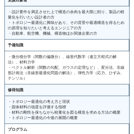
受講対象者
・設計要件を満足させた上で構造の余肉を最大限に削り、製品の軽
量化を行いたい設計者の方
・トポロジー最適化に興味があり、その背景や最適構造を得るため
の原理を知りたいと考えるエンジニアの方
・自動車、航空機、機械、構造物ほか関連企業の方
予備知識
・微分積分学（関数の偏微分）、線形代数学（連立方程式の解
法）、材料力学
・ベクトル解析（関数の勾配、ガウスの定理など）、変分法、非線
形計画法（非線形最適化問題の解法）、弾性力学（応力、ひずみ、
テンソル）
修得知識
・トポロジー最適化の考え方と現状
・固体材料の強度を評価する指標
・材料の剛性を保ちながら軽量化を図る構造を求める方法の概要
・トポロジー最適化の今後の展開の概要
プログラム