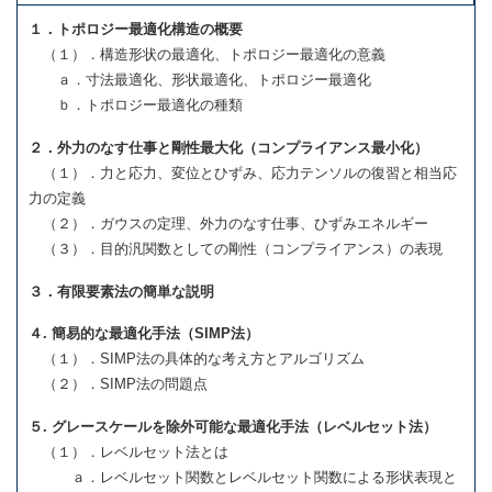
１．トポロジー最適化構造の概要
（１）．構造形状の最適化、トポロジー最適化の意義
ａ．寸法最適化、形状最適化、トポロジー最適化
ｂ．トポロジー最適化の種類
２．外力のなす仕事と剛性最大化（コンプライアンス最小化）
（１）．力と応力、変位とひずみ、応力テンソルの復習と相当応
力の定義
（２）．ガウスの定理、外力のなす仕事、ひずみエネルギー
（３）．目的汎関数としての剛性（コンプライアンス）の表現
３．有限要素法の簡単な説明
４. 簡易的な最適化手法（SIMP法）
（１）．SIMP法の具体的な考え方とアルゴリズム
（２）．SIMP法の問題点
５. グレースケールを除外可能な最適化手法（レベルセット法）
（１）．レベルセット法とは
ａ．レベルセット関数とレベルセット関数による形状表現と