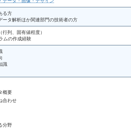
・データ・画像・デザイン
ある方
データ解析ほか関連部門の技術者の方
（行列、固有値程度）
グラムの作成経験
識
向
知識
タ概要
合わせ
る分野