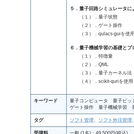
５．量子回路シミュレータに
（１）．量子状態
（２）．ゲート操作
（３）．qulacs-guiを使
６．量子機械学習の基礎とプ
（１）．特徴量
（２）．QML
（３）．量子カーネル法
（４）．scikit-quriを使用
キーワード
量子コンピュータ 量子ビッ
ゲート操作 量子機械学習 
タグ
ソフト管理
、
ソフト外注管理
受講料
一般 (1名)：49,500円(税込)