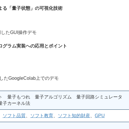
よる「量子状態」の可視化技術
用したGUI操作デモ
ログラム実装への応用とポイント
したGoogleColab上でのデモ
ト 量子もつれ 量子アルゴリズム 量子回路シミュレータ
量子カーネル法
、
ソフト品質
、
ソフト教育
、
ソフト知的財産
、
GPU