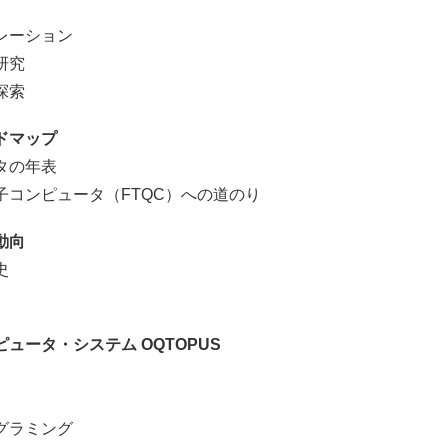
ーション
研究
探索
ドマップ
タの年表
ンピュータ（FTQC）への道のり
動向
史
ュータ・システム OQTOPUS
グラミング