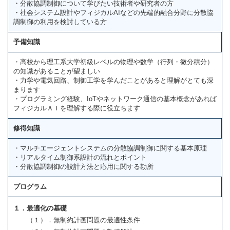
・分散協調制御について学びたい技術者や研究者の方
・社会システム設計やフィジカルAIなどの先端的融合分野に分散協
調制御の利用を検討している方
予備知識
・高校から理工系大学初級レベルの物理や数学（行列・微分積分）
の知識があることが望ましい
・力学や電気回路、制御工学を学んだことがあると理解がとても深
まります
・プログラミング経験、IoTやネットワーク通信の基本概念があれば
フィジカルＡＩを理解する際に役立ちます
修得知識
・マルチエージェントシステムの分散協調制御に関する基本原理
・リアルタイム制御系設計の流れとポイント
・分散協調制御の設計方法と応用に関する勘所
プログラム
１．最適化の基礎
（１）．無制約計画問題の最適性条件