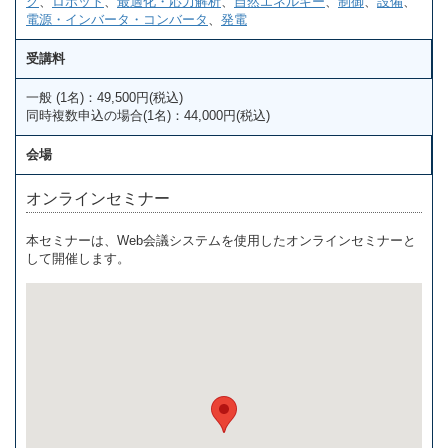
ク
、
ロボット
、
最適化・応力解析
、
自然エネルギー
、
制御
、
設備
、
電源・インバータ・コンバータ
、
発電
受講料
一般 (1名)：49,500円(税込)
同時複数申込の場合(1名)：44,000円(税込)
会場
オンラインセミナー
本セミナーは、Web会議システムを使用したオンラインセミナーと
して開催します。