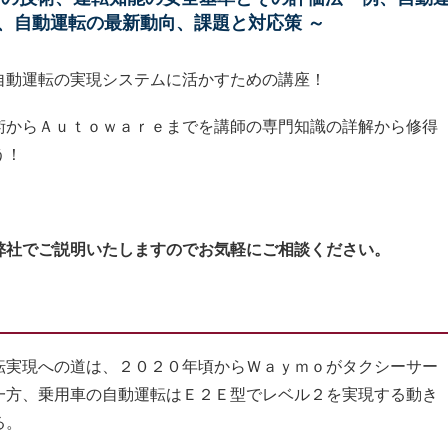
、自動運転の最新動向、課題と対応策 ～
自動運転の実現システムに活かすための講座！
術からＡｕｔｏｗａｒｅまでを講師の専門知識の詳解から修得
う！
弊社でご説明いたしますのでお気軽にご相談ください。
実現への道は、２０２０年頃からＷａｙｍｏがタクシーサー
一方、乗用車の自動運転はＥ２Ｅ型でレベル２を実現する動き
る。