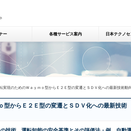
ナー
各種サービス案内
日本テクノセ
転実現のためのＷａｙｍｏ型からＥ２Ｅ型の変遷とＳＤＶ化への最新技術動
ｏ型からＥ２Ｅ型の変遷とＳＤＶ化への最新技術
その技術、運転知能の安全基準とその評価法・例、自動