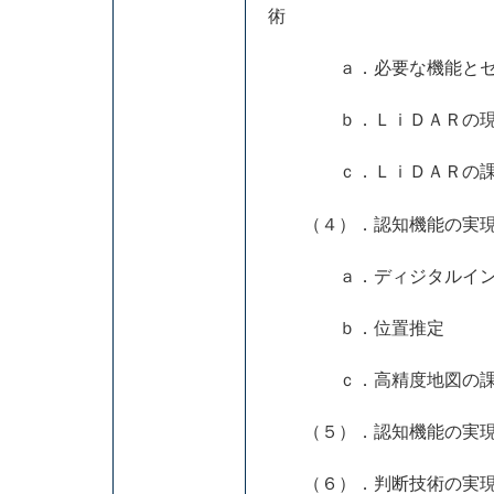
術
ａ．必要な機能とセ
ｂ．ＬｉＤＡＲの現
ｃ．ＬｉＤＡＲの課
（４）．認知機能の実現（
ａ．ディジタルインフ
ｂ．位置推定
ｃ．高精度地図の課題と
（５）．認知機能の実現（
（６）．判断技術の実現