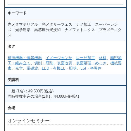
キーワード
光メタマテリアル 光メタサーフェス ナノ加工 スーパーレン
ズ 光学迷彩 高感度分光技術 ナノフォトニクス プラズモニク
ス
タグ
精密機器・情報機器
、
イメージセンサ
、
レーザ加工
、
材料
、
精密加
工・組み立て
、
切削・研削
、
表面改質
、
表面処理・めっき
、
機械要
素
、
光学
、
電磁波
、
LED・有機EL・照明
、
LSI・半導体
受講料
一般 (1名)：49,500円(税込)
同時複数申込の場合(1名)：44,000円(税込)
会場
オンラインセミナー