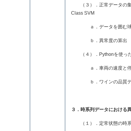
（３）．正常データの集団
Class SVM
ａ．データを囲む球
ｂ．異常度の算出
（４）．Pythonを使った実
ａ．車両の速度と停止距
ｂ．ワインの品質データ（O
３．時系列データにおける
（１）．定常状態の時系