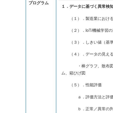
プログラム
１．データに基づく異常検
（１）．製造業における
（２）．IoT/機械学習の
（３）．しきい値（基準値
（４）．データの見える化手
・棒グラフ、散布図、散
ム、箱ひげ図
（５）．性能評価
ａ．評価方法と評価指標
ｂ．正常／異常の判別