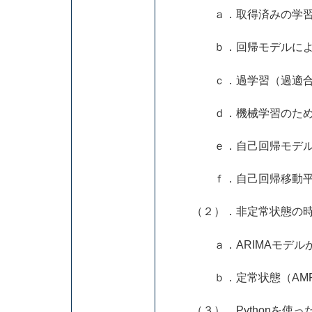
ａ．取得済みの学習デ
ｂ．回帰モデルによる予
ｃ．過学習（過適合）の
ｄ．機械学習のための学
ｅ．自己回帰モデル（A
ｆ．自己回帰移動平均モ
（２）．非定常状態の時
ａ．ARIMAモデルから
ｂ．定常状態（AMRA
（３）．Pythonを使っ