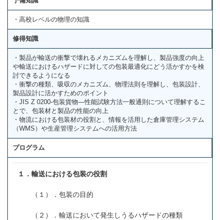
予備知識
・高校レベルの物理の知識
修得知識
・製品が輸送の衝撃で壊れるメカニズムを理解し、製品強度の向上
や輸送におけるハザードに対しての包装最適化にどう活かすかを検
討できるようになる
・衝撃の種類、吸収のメカニズム、物理法則を理解し、包装設計、
製品設計に活かすためのポイント
・JIS Z 0200-包装貨物―性能試験方法一般通則について理解するこ
とで、包装材と製品の性能の向上
・物流における包装材の役割と、情報を活用した倉庫管理システム
（WMS）や生産管理システムへの活用方法
プログラム
１．輸送における包装の役割
（１）．包装の目的
（２）．輸送において発生しうるハザードの種類