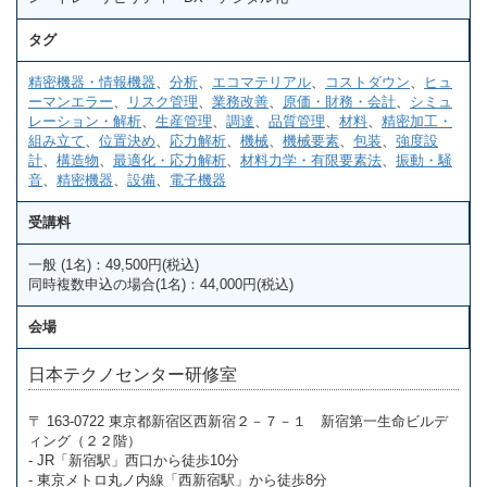
タグ
精密機器・情報機器
、
分析
、
エコマテリアル
、
コストダウン
、
ヒュ
ーマンエラー
、
リスク管理
、
業務改善
、
原価・財務・会計
、
シミュ
レーション・解析
、
生産管理
、
調達
、
品質管理
、
材料
、
精密加工・
組み立て
、
位置決め
、
応力解析
、
機械
、
機械要素
、
包装
、
強度設
計
、
構造物
、
最適化・応力解析
、
材料力学・有限要素法
、
振動・騒
音
、
精密機器
、
設備
、
電子機器
受講料
一般 (1名)：49,500円(税込)
同時複数申込の場合(1名)：44,000円(税込)
会場
日本テクノセンター研修室
〒 163-0722 東京都新宿区西新宿２－７－１ 新宿第一生命ビルデ
ィング（２２階）
- JR「新宿駅」西口から徒歩10分
- 東京メトロ丸ノ内線「西新宿駅」から徒歩8分