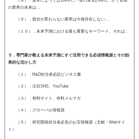
（８）．業界によっては100年に一度の変化の時代…さて皆様
の業界の未来は…
（９）．競合が変わらない業界は今後存在しない…
（１０）．未来予測における最も重要なキーワード、それは…
５．専門家が教える未来予測にすぐ活用できる必須情報源とその効
果的な活かし方
（１）．R&D担当者必読ビジネス書
（２）．注目SNS、YouTube
（３）．有料サイト、有料メルマガ
（４）．グローバル情報源
（５）．研究開発担当者必見のお宝情報源（文献・Webサイ
ト）