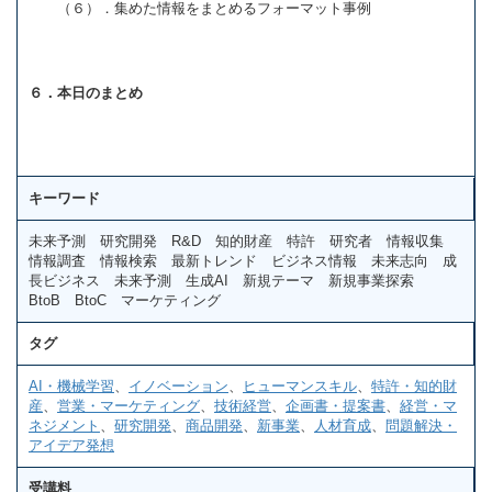
（６）．集めた情報をまとめるフォーマット事例
６．本日のまとめ
キーワード
未来予測 研究開発 R&D 知的財産 特許 研究者 情報収集
情報調査 情報検索 最新トレンド ビジネス情報 未来志向 成
長ビジネス 未来予測 生成AI 新規テーマ 新規事業探索
BtoB BtoC マーケティング
タグ
AI・機械学習
、
イノベーション
、
ヒューマンスキル
、
特許・知的財
産
、
営業・マーケティング
、
技術経営
、
企画書・提案書
、
経営・マ
ネジメント
、
研究開発
、
商品開発
、
新事業
、
人材育成
、
問題解決・
アイデア発想
受講料