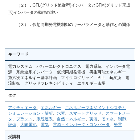
（２）．GFL(グリッド追従型)インバータとGFM(グリッド形成
形)インバータの動作の違い
（３）．仮想同期発電機制御のキーパラメータと動作との関係
キーワード
電力システム パワーエレクトロニクス 電力系統 インバータ電
源 系統連系インバータ 仮想同期発電機 再生可能エネルギー
第六次エネルギー基本計画 マイクログリッド PLL dq変換 電
流制御 グリッドフレキシビリティ エネルギー市場
タグ
アクチュエータ
、
エネルギー
、
エネルギーマネジメントシステム
、
シミュレーション・解析
、
水素
、
スマートグリッド
、
スマートメー
タ
、
プラント
、
系統連系
、
自然エネルギー
、
実装
、
省エネ
、
制御
、
設備
、
太陽電池
、
電気
、
電源・インバータ・コンバータ
、
発電
受講料