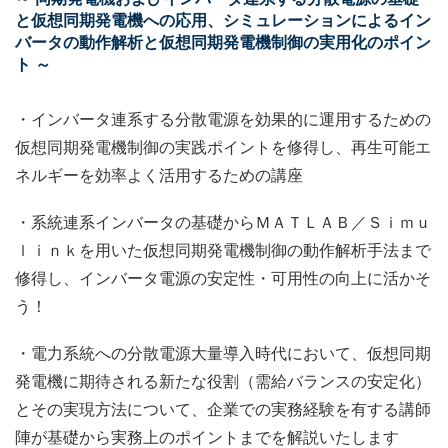
と仮想同期発電機への応用、シミュレーションによるイン
バータの動作解析と仮想同期発電機制御の実用化のポイン
ト ～
・インバータ連系する分散電源を効果的に運用するための
仮想同期発電機制御の実践ポイントを修得し、再生可能エ
ネルギーを効率よく活用するための講座
・系統連系インバータの基礎からＭＡＴＬＡＢ／Ｓｉｍｕ
ｌｉｎｋを用いた仮想同期発電機制御の動作解析手法まで
修得し、インバータ電源の安定性・可用性の向上に活かそ
う！
・電力系統への分散電源大量導入時代において、仮想同期
発電機に期待される新たな役割（需給バランスの安定化）
とその実現方法について、企業での実務経験を有する講師
陣が基礎から実務上のポイントまでを解説いたします