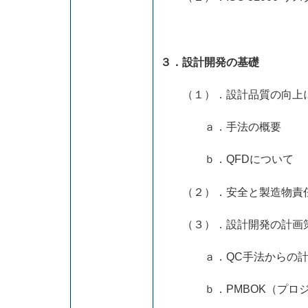
３．設計開発の基礎
（１）．設計品質の向上に
ａ．手法の概要
ｂ．QFDについて
（２）．安全と製造物責
（３）．設計開発の計画
ａ．QC手法からの計
ｂ．PMBOK（プロジェ