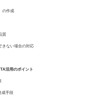
）の作成
品質
きない場合の対応
FTA活用のポイント
項
成手段