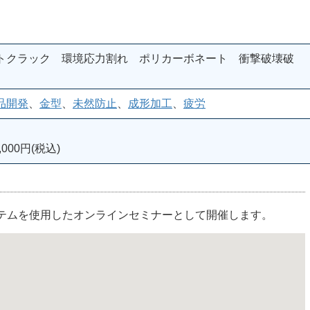
トクラック 環境応力割れ ポリカーボネート 衝撃破壊破
品開発
、
金型
、
未然防止
、
成形加工
、
疲労
000円(税込)
ステムを使用したオンラインセミナーとして開催します。