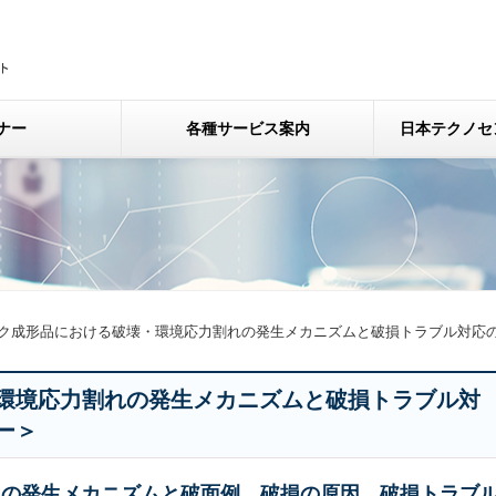
ナー
各種サービス案内
日本テクノセ
ク成形品における破壊・環境応力割れの発生メカニズムと破損トラブル対応
環境応力割れの発生メカニズムと破損トラブル対
ー＞
クの発生メカニズムと破面例、破損の原因、破損トラブ