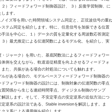
、２）フィードフォワード制御器設計、 ３）反復学習制御、に
たします。
ノイズ等を用いた時間領域システム同定と、正弦波信号の重
システム同定を紹介します。特に、任意信号を加振できる位置
の手法を中心に、１）データの質を定量化する周波数応答測定
、３）最尤推定による伝達関数によるモデル化、を紹介し、実
・ジャーク）を用いた、基底関数法によるフィードフォワー
具体例を交えながら、軌道追従精度を向上させるフィードフォ
。また、共振がある場合の対処法についても触れます。
ルがある場合の、モデルベースフィードフォワード制御器の
ードフォワード制御器の設計には、制御対象の伝達関数の零点
位置関係から生じる連続時間零点、ディジタル制御のサンプ
て解説します。そして、不安定零点の安定逆系の近似方法につ
の設計法である、Stable inversionを解説します。ま
ニクス系による適用例を紹介します。