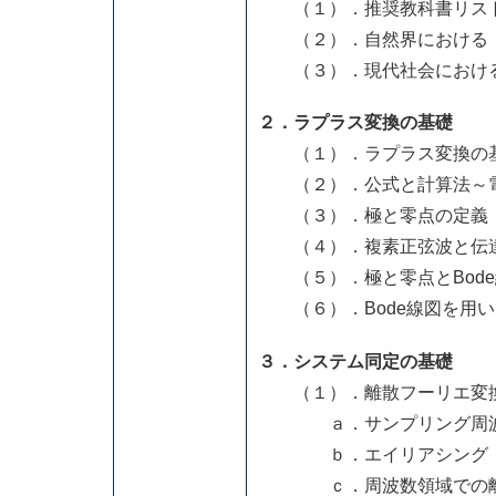
（１）．推奨教科書リス
（２）．自然界における
（３）．現代社会における
２．ラプラス変換の基礎
（１）．ラプラス変換の
（２）．公式と計算法～電
（３）．極と零点の定義
（４）．複素正弦波と伝
（５）．極と零点とBode
（６）．Bode線図を用い
３．システム同定の基礎
（１）．離散フーリエ変換
ａ．サンプリング周波
ｂ．エイリアシング
ｃ．周波数領域での離