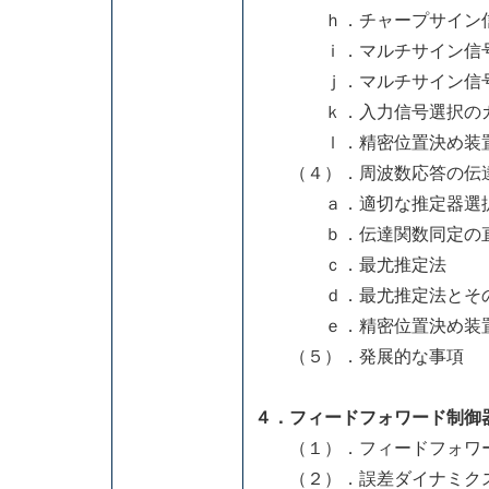
ｈ．チャープサイン
ｉ．マルチサイン信
ｊ．マルチサイン信号
ｋ．入力信号選択のガ
ｌ．精密位置決め装置
（４）．周波数応答の伝達
ａ．適切な推定器選択
ｂ．伝達関数同定の直
ｃ．最尤推定法
ｄ．最尤推定法とその
ｅ．精密位置決め装置
（５）．発展的な事項
４．フィードフォワード制御
（１）．フィードフォワー
（２）．誤差ダイナミク