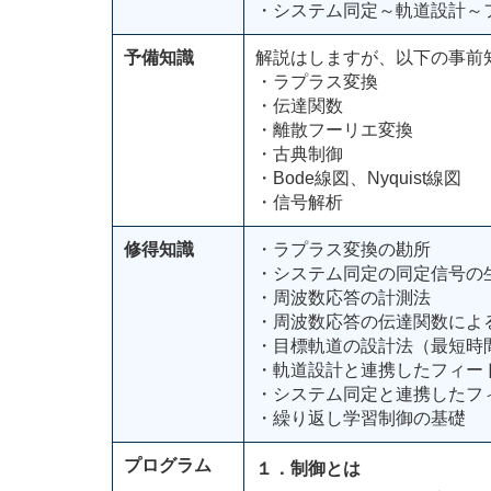
・システム同定～軌道設計～
予備知識
解説はしますが、以下の事前
・ラプラス変換
・伝達関数
・離散フーリエ変換
・古典制御
・Bode線図、Nyquist線図
・信号解析
修得知識
・ラプラス変換の勘所
・システム同定の同定信号の
・周波数応答の計測法
・周波数応答の伝達関数によ
・目標軌道の設計法（最短時
・軌道設計と連携したフィー
・システム同定と連携したフ
・繰り返し学習制御の基礎
プログラム
１．制御とは