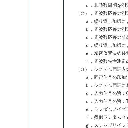
ｄ．非整数周期を測定
（２）．周波数応答の測
ａ．繰り返し加振によ
ｂ．周波数応答の測定
ｃ．周波数応答の分
ｄ．繰り返し加振による
ｅ．精密位置決め装置
ｆ．周波数特性測定の
（３）．システム同定入
ａ．同定信号の印加
ｂ．システム同定におけ
ｃ．入力信号の質：Crest 
ｄ．入力信号の質：Time f
ｅ．ランダムノイズ
ｆ．擬似ランダム２値
ｇ．ステップサイン