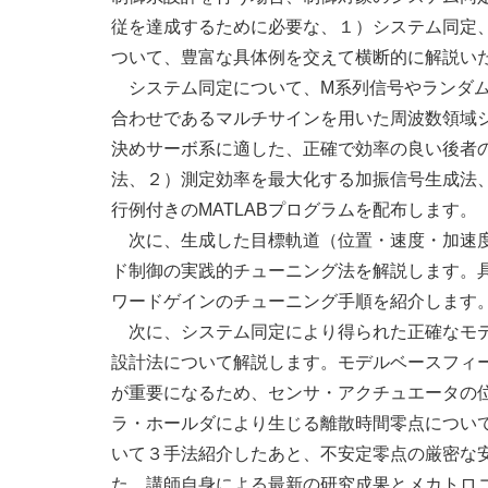
従を達成するために必要な、１）システム同定
ついて、豊富な具体例を交えて横断的に解説い
システム同定について、M系列信号やランダム
合わせであるマルチサインを用いた周波数領域
決めサーボ系に適した、正確で効率の良い後者
法、２）測定効率を最大化する加振信号生成法
行例付きのMATLABプログラムを配布します。
次に、生成した目標軌道（位置・速度・加速度
ド制御の実践的チューニング法を解説します。
ワードゲインのチューニング手順を紹介します
次に、システム同定により得られた正確なモデ
設計法について解説します。モデルベースフィ
が重要になるため、センサ・アクチュエータの
ラ・ホールダにより生じる離散時間零点につい
いて３手法紹介したあと、不安定零点の厳密な安定逆系
た、講師自身による最新の研究成果とメカトロ