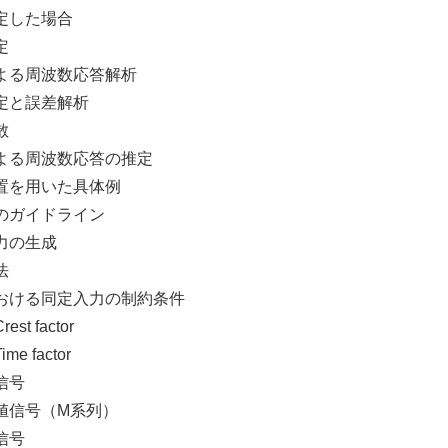
した場合
定
る周波数応答解析
と誤差解析
散
周波数応答の推定
を用いた具体例
ガイドライン
力の生成
法
る同定入力の制約条件
factor
actor
信号
信号（M系列）
信号