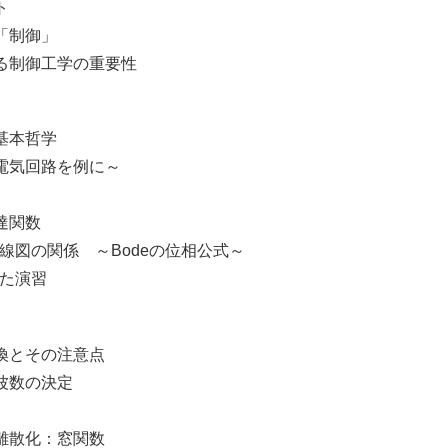
ト
「制御」
制御工学の重要性
基本哲学
気回路を例に～
達関数
線図の関係 ～Bodeの位相公式～
た演習
とその注意点
数の決定
散化：窓関数