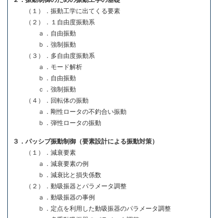
（１）．振動工学に出てくる要素
（２）．１自由度振動系
ａ．自由振動
ｂ．強制振動
（３）．多自由度振動系
ａ．モード解析
ｂ．自由振動
ｃ．強制振動
（４）．回転体の振動
ａ．剛性ロータの不釣合い振動
ｂ．弾性ロータの振動
３．パッシブ振動制御（要素設計による振動対策）
（１）．減衰要素
ａ．減衰要素の例
ｂ．減衰比と損失係数
（２）．動吸振器とパラメータ調整
ａ．動吸振器の事例
ｂ．定点を利用した動吸振器のパラメータ調整