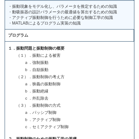
・振動現象をモデル化し、パラメータを推定するための知識
・動吸振器の設計パラメータの最適値を算出するための知識
・アクティブ振動制御を行うために必要な制御工学の知識
・MATLABによるプログラム実装の知識
プログラム
１．振動問題と振動制御の概要
（１）．振動による被害
ａ．強制振動
ｂ．自励振動
（２）．振動制御の考え方
ａ．狭義の振動制御
ｂ．振動絶縁
ｃ．外乱除去
（３）．振動制御の方式
ａ．パッシブ制御
ｂ．アクティブ制御
ｃ．セミアクティブ制御
２．振動制御のための振動工学の基礎