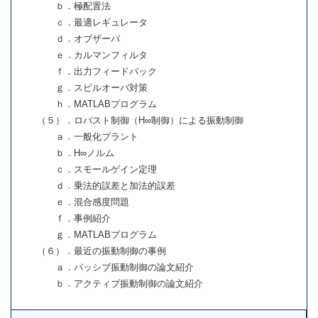
ｂ．極配置法
ｃ．最適レギュレータ
ｄ．オブザーバ
ｅ．カルマンフィルタ
ｆ．出力フィードバック
ｇ．スピルオーバ対策
ｈ．MATLABプログラム
（５）．ロバスト制御（H∞制御）による振動制御
ａ．一般化プラント
ｂ．H∞ノルム
ｃ．スモールゲイン定理
ｄ．乗法的誤差と加法的誤差
ｅ．混合感度問題
ｆ．事例紹介
ｇ．MATLABプログラム
（６）．最近の振動制御の事例
ａ．パッシブ振動制御の論文紹介
ｂ．アクティブ振動制御の論文紹介