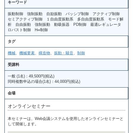
キーワード
振動制御 強制振動 自励振動 パッシブ制御 アクティブ制御
セミアクティブ制御 １自由度振動系 多自由度振動系 モード解
析 自由振動 強制振動 動吸振器 PD制御 最適レギュレータ
ロバスト制御 H∞制御
タグ
機械
、
機械要素
、
構造物
、
振動・騒音
、
制御
受講料
一般 (1名)：49,500円(税込)
同時複数申込の場合(1名)：44,000円(税込)
会場
オンラインセミナー
本セミナーは、Web会議システムを使用したオンラインセミナーと
して開催します。