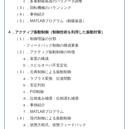
ｃ．多重動吸振器のパラメータ調整
（３）．回転機械のバランシング
（４）．事例紹介
（５）．MATLABプログラム（動吸振器）
４．アクティブ振動制御（制御技術を利用した振動対策）
（１）．制御理論の分類
・フィードバック制御の構成要素
（２）．アクティブ振動制御の特徴
ａ．装置の構成
ｂ．スピルオーバ不安定化
（３）．古典制御による振動制御
ａ．ラプラス変換、伝達関数
ｂ．安定判別
ｃ．PID制御
ｄ．位相進み補償・位相遅れ補償
ｅ．事例紹介
ｆ．MATLABプログラム
（４）．現代制御による振動制御
ａ．状態方程式、状態フィードバック