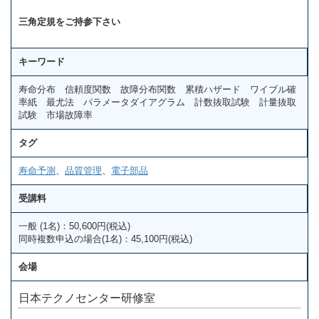
三角定規をご持参下さい
キーワード
寿命分布 信頼度関数 故障分布関数 累積ハザード ワイブル確
率紙 最尤法 パラメータダイアグラム 計数抜取試験 計量抜取
試験 市場故障率
タグ
寿命予測
、
品質管理
、
電子部品
受講料
一般 (1名)：50,600円(税込)
同時複数申込の場合(1名)：45,100円(税込)
会場
日本テクノセンター研修室