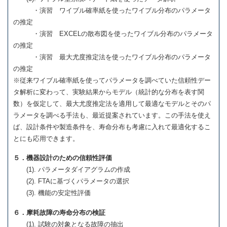
・演習 ワイブル確率紙を使ったワイブル分布のパラメータ
の推定
・演習 EXCELの散布図を使ったワイブル分布のパラメータ
の推定
・演習 最大尤度推定法を使ったワイブル分布のパラメータ
の推定
※従来ワイブル確率紙を使ってパラメータを調べていた信頼性デー
タ解析に変わって、実験結果からモデル（統計的な分布を表す関
数）を仮定して、最大尤度推定法を適用して最適なモデルとそのパ
ラメータを調べる手法も、最近提案されています。この手法を使え
ば、設計条件や製造条件を、寿命分布も考慮に入れて最適化するこ
とにも応用できます。
５．機器設計のための信頼性評価
(1). パラメータダイアグラムの作成
(2). FTAに基づくパラメータの選択
(3). 機能の安定性評価
６．摩耗故障の寿命分布の検証
(1). 試験の対象となる故障の抽出