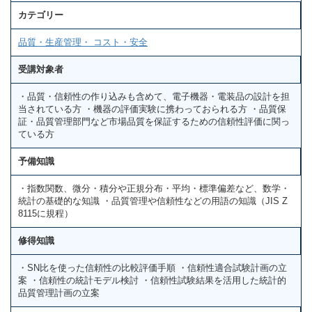
カテゴリー
品質・生産管理・ コスト・安全
受講対象者
・品質・信頼性の作り込みも含めて、電子機器・電装品の設計を担
当されている方 ・機器の評価実験に携わっておられる方 ・品質保
証・品質管理部門など市場品質を保証するための信頼性評価に関っ
ている方
予備知識
・指数関数、微分・積分や正規分布・平均・標準偏差など、数学・
統計の基礎的な知識 ・品質管理や信頼性などの用語の知識（JIS Z
8115に規程）
修得知識
・SN比を使った信頼性の比較評価手順 ・信頼性適合試験計画の立
案 ・信頼性の統計モデル検討 ・信頼性試験結果を活用した統計的
品質管理計画の立案