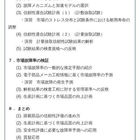
(2). 故障メカニズムと加速モデルの選択
(3). 信頼性適合試験計画（１）（計数抜取試験）
・演習 市場のストレス分布と試験条件における耐用寿命の
調整
(4). 信頼性適合試験計画（２）（計量抜取試験）
・演習 計量抜取信頼性試験結果の解析
(5). 試験結果の検査規格への反映
７．市場故障率の検証
(1). 市場故障率の一般的な推定手順の紹介
(2). 電子部品メーカ工程情報に基く市場故障率の予測
・演習 市場故障の発生予測
(3). 解析結果の検査工程に対する管理基準への反映
(4). 生産計画に基づく市場品質の向上計画
８． まとめ
(1). 搭載部品の信頼性評価の進め方
(2). 生産計画に基づく市場品質の向上計画
(3). 安全性評価に必要な故障率予測への応用
(4). 質疑応答