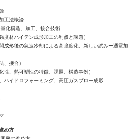
論
加工法概論
軽量化構造、加工、接合技術
度材ハイテン成形加工の利点と課題）
成形後の急速冷却による高強度化、新しい試みー通電加
法、接合）
性、熱可塑性の特徴、課題、構造事例）
ハイドロフォーミング、高圧ガスブロー成形
後
マ
進め方
術開発の進め方