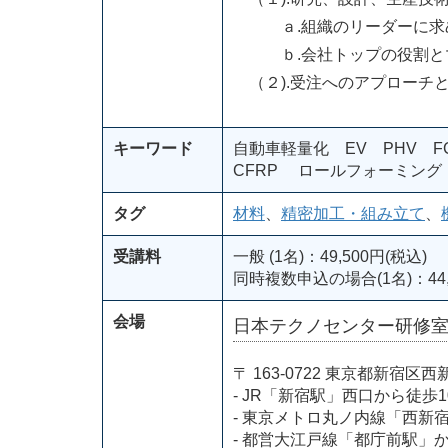
ａ.組織のリーダーに求
ｂ.会社トップの役割と
（２).受注へのアプローチ
キーワード
自動車軽量化 EV PHV
CFRP ロールフォーミン
タグ
材料
、
精密加工・組み立て
、
受講料
一般 (1名)：49,500円(税込)
同時複数申込の場合(1名)：44,
会場
日本テクノセンター研修
〒 163-0722 東京都新
- JR「新宿駅」西口から徒歩1
- 東京メトロ丸ノ内線「西新
- 都営大江戸線「都庁前駅」