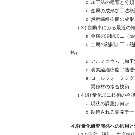
ｂ.加工法の種類と分類
ｃ.金属の成形加工法概
ｄ.炭素繊維樹脂の成形
（３).自動車にみる最近の
ａ.金属の冷間加工（高強
ｂ.金属の熱間加工（熱間
熱）
ｃ.アルミニウム（加工
ｄ.炭素繊維樹脂（熱硬化
ｅ.ロールフォーミング、
ｆ.異種材の接合技術
（４).軽量化加工技術の今
ａ.現状の課題は何か
ｂ.期待される開発テー
４.軽量化研究開発への応用と
（１).研究、設計、生産技