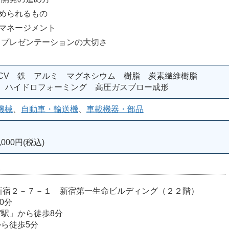
められるもの
マネージメント
とプレゼンテーションの大切さ
 FCV 鉄 アルミ マグネシウム 樹脂 炭素繊維樹脂
グ ハイドロフォーミング 高圧ガスブロー成形
機械
、
自動車・輸送機
、
車載機器・部品
000円(税込)
室
宿区西新宿２－７－１ 新宿第一生命ビルディング（２２階）
0分
宿駅」から徒歩8分
から徒歩5分