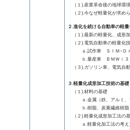
（１).産業革命後の地球環
（２).今なぜ軽量化が求め
２.進化を続ける自動車の軽量
（１).最新の軽量化、成形
（２).電気自動車の軽量化
ａ.試作車 ＳＩＭ−Ｄｒ
ｂ.量産車 ＢＭＷｉ３
（３).ガソリン車、電気自
３.軽量化成形加工技術の基礎
（１).材料の基礎
ａ.金属（鉄、アルミ、
ｂ.樹脂、炭素繊維樹脂
（２).軽量化成形加工法の
ａ.軽量化加工法の考え方