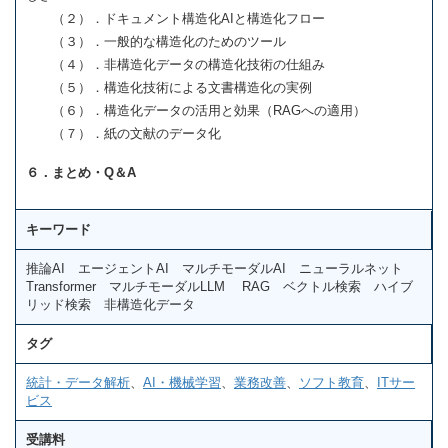
（２）．ドキュメント構造化AIと構造化フロー
（３）．一般的な構造化のためのツール
（４）．非構造化データの構造化技術の仕組み
（５）．構造化技術による文書構造化の実例
（６）．構造化データの活用と効果（RAGへの適用）
（７）．紙の文献のデータ化
６．まとめ・Q＆A
キーワード
推論AI エージェントAI マルチモーダルAI ニューラルネット
Transformer マルチモーダルLLM RAG ベクトル検索 ハイブ
リッド検索 非構造化データ
タグ
統計・データ解析
、
AI・機械学習
、
業務改善
、
ソフト教育
、
ITサー
ビス
受講料