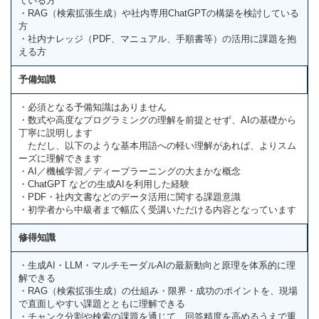
ている方
・RAG（検索拡張生成）や社内専用ChatGPTの構築を検討している
方
・社内ナレッジ（PDF、マニュアル、手順書等）の活用に課題を抱
える方
予備知識
・必須となる予備知識はありません
・数式や高度なプログラミングの理解を前提とせず、AIの基礎から
丁寧に説明します
ただし、以下のような基本用語への軽い理解があれば、よりスム
ーズに理解できます
・AI／機械学習／ディープラーニングの大まかな概念
・ChatGPT などの生成AIを利用した経験
・PDF・社内文書などのデータ活用に関する課題意識
・初学者から中級者まで幅広く受講いただける内容となっています
修得知識
・生成AI・LLM・マルチモーダルAIの最新動向と原理を体系的に理
解できる
・RAG（検索拡張生成）の仕組み・限界・成功のポイントを、現場
で直面しやすい課題とともに理解できる
・チャンク分割や検索の課題を通じて、回答精度を高めるうえで重