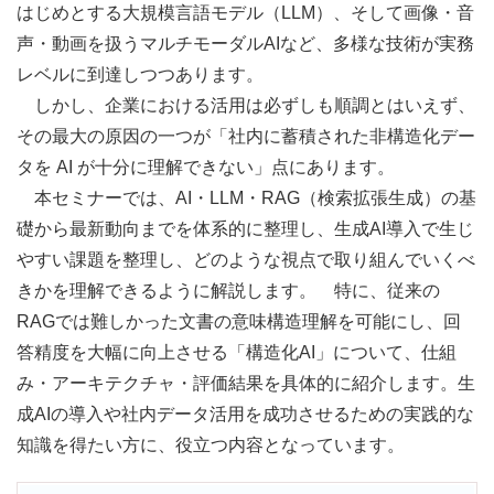
はじめとする大規模言語モデル（LLM）、そして画像・音
声・動画を扱うマルチモーダルAIなど、多様な技術が実務
レベルに到達しつつあります。
しかし、企業における活用は必ずしも順調とはいえず、
その最大の原因の一つが「社内に蓄積された非構造化デー
タを AI が十分に理解できない」点にあります。
本セミナーでは、AI・LLM・RAG（検索拡張生成）の基
礎から最新動向までを体系的に整理し、生成AI導入で生じ
やすい課題を整理し、どのような視点で取り組んでいくべ
きかを理解できるように解説します。 特に、従来の
RAGでは難しかった文書の意味構造理解を可能にし、回
答精度を大幅に向上させる「構造化AI」について、仕組
み・アーキテクチャ・評価結果を具体的に紹介します。生
成AIの導入や社内データ活用を成功させるための実践的な
知識を得たい方に、役立つ内容となっています。