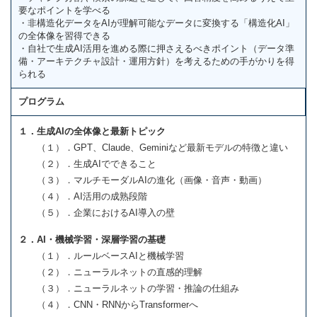
要なポイントを学べる
・非構造化データをAIが理解可能なデータに変換する「構造化AI」
の全体像を習得できる
・自社で生成AI活用を進める際に押さえるべきポイント（データ準
備・アーキテクチャ設計・運用方針）を考えるための手がかりを得
られる
プログラム
１．生成AIの全体像と最新トピック
（１）．GPT、Claude、Geminiなど最新モデルの特徴と違い
（２）．生成AIでできること
（３）．マルチモーダルAIの進化（画像・音声・動画）
（４）．AI活用の成熟段階
（５）．企業におけるAI導入の壁
２．AI・機械学習・深層学習の基礎
（１）．ルールベースAIと機械学習
（２）．ニューラルネットの直感的理解
（３）．ニューラルネットの学習・推論の仕組み
（４）．CNN・RNNからTransformerへ