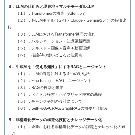
３．LLMの仕組みと現在地＋マルチモーダルLLM
（１）．Transformerの構造（Attention）
（２）．各LLMモデル（GPT・Claude・Geminiなど）の特徴比
較
（３）．LLMにおけるTransformer処理の流れ
（４）．ハルシネーション・知識更新問題
（５）．テキスト＋画像＋音声＋動画理解
（６）．推論AIの使いどころと注意点
４．生成AIを「使える知性」にするRAGとエージェント
（１）．LLMの課題に対する４つの対処法
（２）．Fine-tuning 、RAG、エージェント
（３）．RAGの役割と限界
（４）．ベクトル検索・ハイブリッド検索の基礎
（５）．チャンク分割の設計について
（６）．Self-RAG/CRAG/GraphRAGの概要と仕組み
５．非構造化データの構造化技術とナレッジデータ化
（１）．企業における非構造化データの課題とナレッジ化の難
しさ