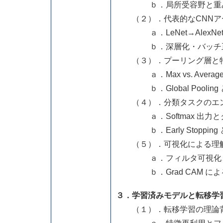
ｂ．局所受容野と重み
（２）．代表的なCNNア
ａ．LeNet→AlexNet→VGG
ｂ．深層化・バッチ正規
（３）．プーリング層と
ａ．Max vs. Average P
ｂ．Global Poolin
（４）．分類タスクのエン
ａ．Softmax 出力と
ｂ．Early Stoppin
（５）．可視化による理
ａ．フィルタ可視化と
ｂ．Grad CAM によ
３．学習済みモデルと転移学
（１）．転移学習の理論