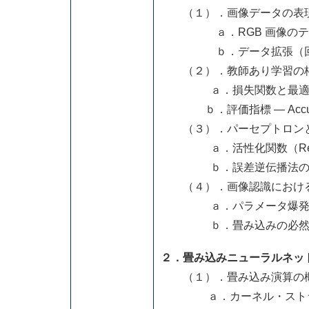
（１）．画像データの表
ａ．RGB 画像のテン
ｂ．データ拡張（回転
（２）．教師あり学習の
ａ．損失関数と最適化
ｂ．評価指標 ― Accuracy・
（３）．パーセプトロンと
ａ．活性化関数（ReLU・S
ｂ．誤差逆伝播法の直
（４）．画像認識における
ａ．パラメータ爆発と
ｂ．畳み込みの必然
２．畳み込みニューラルネッ
（１）．畳み込み演算の
ａ．カーネル・ストライ