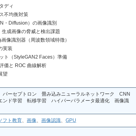
タディ
不均衡対策
iffusion）の画像識別
 生成画像の脅威と検出課題
像識別器（周波数領域特徴）
の実装
yleGAN2 Faces）準備
 ROC 曲線解析
展望
 パーセプトロン 畳み込みニューラルネットワーク CNN
エンド学習 転移学習 ハイパーパラメータ最適化 画像識
ソフト教育
、
画像
、
画像認識
、
GPU