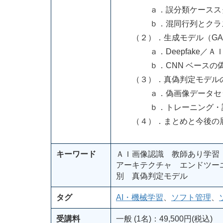
ａ．誤分類ケースス
ｂ．混同行列とクラス
（２）．生成モデル（GAN・D
ａ．Deepfake／ＡＩ
ｂ．CNN ベースの偽画
（３）．真偽判定モデル
ａ．偽画像データセット（St
ｂ．トレーニング・評価と
（４）．まとめと今後の
キーワード
ＡＩ画像認識 教師あり学習
アーキテクチャ エンドツー
別 真偽判定モデル
タグ
AI・機械学習
、
ソフト管理
、
受講料
一般 (1名)：49,500円(税込)