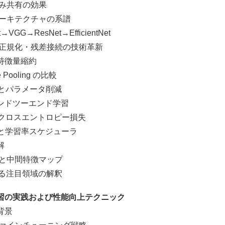
共有の効果
ーキテクチャの系譜
→ResNet→EfficientNet
化・残差接続の技術革新
特徴量縮約
ooling の比較
g とパラメータ削減
ドツーエンド学習
クロスエントロピー損失
g と学習率スケジューラ
解
中間特徴マップ
る注目領域の解釈
習の実践および性能向上テクニック
背景