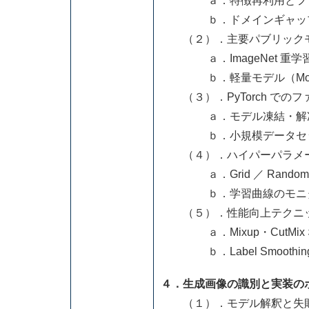
ａ．特徴再利用とファイ
ｂ．ドメインギャップと
（２）．主要パブリックモ
ａ．ImageNet 重学習モデル（
ｂ．軽量モデル（MobileNet
（３）．PyTorch での
ａ．モデル凍結・解凍
ｂ．小規模データセット
（４）．ハイパーパラメ
ａ．Grid ／ Random／ B
ｂ．学習曲線のモニタリングと
（５）．性能向上テクニ
ａ．Mixup・CutMix
ｂ．Label Smoothin
４．生成画像の識別と実装の
（１）．モデル解釈と失