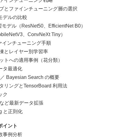
ンチューニング戦略
ファインチューニング層の選択
デルの比較
ResNet50、EfficientNet B0）
V3、ConvNeXt Tiny）
ファインチューニング手順
とレイヤー別学習率
への適用事例（花分類）
ータ最適化
ayesian Search の概要
TensorBoard 利用法
ック
 など最新データ拡張
g と正則化
ポイント
敗事例分析