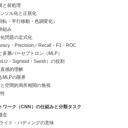
現と前処理
ソル化と正規化
・平行移動・色調変化）
枠組み
問題の定式化
Precision／Recall・F1・ROC
多層パーセプトロン（MLP）
igmoid・Swish）の役割
感的理解
MLPの限界
空間的局所相関の無視
性
トワーク（CNN）の仕組みと分類タスク
概念
ド・パディングの意味