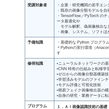
受講対象者
・企業・研究機関の若手エン
・既存の画像分類モデルを自
・TensorFlow／PyTo
ータ最適化や
モデル解釈、偽画像検出など
・画像、システム、ソフトほ
予備知識
・基礎的な Python プロ
＊Pythonの実行環境（Anac
す
修得知識
•ニューラルネットワークの
•CNN 特有の仕組みと転移学
•ゼロからの画像分類器構築技
•学習済みモデルのファイン
•モデル評価と可視化技術
•簡易フェイク画像検出器の
•自身の研究・業務データに
プログラム
１．ＡＩ画像認識技術の基礎