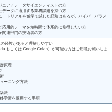
ジニア／データサイエンティストの方
社データに適用する業務課題を持つ方
rch のチュートリアルを独学で試した経験はあるが、ハイパーパラメ
応用的テーマを短時間で体系的に修得したい方
か関連部門の技術者の方
グラムの経験があると理解しやすい
onda もしくは Google Colab）が可能な方はご用意お願いしま
基礎原理
習
術
チューニング方法
構築法
転移学習を適用する手順