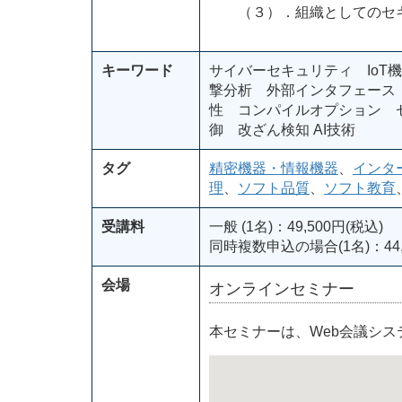
（３）．組織としてのセキ
キーワード
サイバーセキュリティ Io
撃分析 外部インタフェース 
性 コンパイルオプション 
御 改ざん検知 AI技術
タグ
精密機器・情報機器
、
インタ
理
、
ソフト品質
、
ソフト教育
受講料
一般 (1名)：49,500円(税込)
同時複数申込の場合(1名)：44,
会場
オンラインセミナー
本セミナーは、Web会議シ