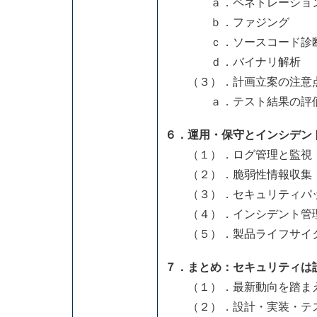
ａ．ペネトレーション
ｂ．ファジング
ｃ．ソースコード診
ｄ．バイナリ解析
（３）．計画立案の注意点
ａ．テスト結果の評価
６．運用・保守とインシデン
（１）．ログ管理と監視
（２）．脆弱性情報収集（C
（３）．セキュリティパッ
（４）．インシデント管理と
（５）．製品ライフサイク
７．まとめ：セキュリティは
（１）．最新動向を踏まえ
（２）．設計・実装・テス