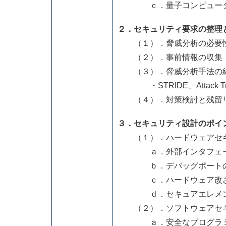
ｃ．量子コンピュータ時
２．セキュリティ要求の整理
（１）．脅威分析の必要性
（２）．事前情報の収集（
（３）．脅威分析手法の
・STRIDE、Attack Tr
（４）．対策検討と残留
３．セキュリティ設計のポイ
（１）．ハードウェアセ
ａ．外部インタフェース（U
ｂ．デバッグポートの
ｃ．ハードウェア改ざん
ｄ．セキュアエレメント／
（２）．ソフトウェアセ
ａ．安全なプログラミ