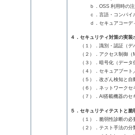
ｂ．OSS 利用時の注意
ｃ．言語・コンパイルオ
ｄ．セキュアコーディング規
４．セキュリティ対策の実装
（１）．識別・認証（デバ
（２）．アクセス制御（MA
（３）．暗号化（データ保
（４）．セキュアブート／
（５）．改ざん検知と自
（６）．ネットワークセキュ
（７）．AI搭載機器のセキ
５．セキュリティテストと脆
（１）．脆弱性診断の必要
（２）．テスト手法の分