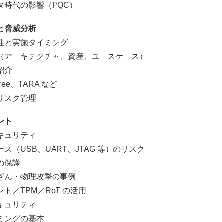
代の影響（PQC）
と脅威分析
と実施タイミング
アーキテクチャ、資産、ユースケース）
紹介
ee、TARA など
リスク管理
ント
キュリティ
SB、UART、JTAG 等）のリスク
保護
・物理攻撃の事例
TPM／RoT の活用
キュリティ
ングの基本