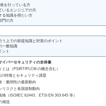
開発を行っている方
ているエンジニアの方
する知識を得たい方
部門の方
行う上での前提知識と対策のポイント
の一般知識
イント
サイバーセキュリティの全体像
（PSIRT/PLCM の概念含む）
器の特徴とセキュリティ課題
・脆弱性の最新動向
リスクと各国規制動向
EC 62443、ETSI EN 303 645 等）
潮流