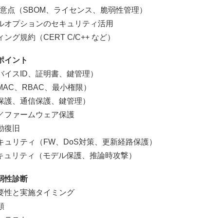
点（SBOM、ライセンス、脆弱性管理）
プションのセキュリティ活用
約（CERT C/C++ など）
ポイント
イスID、証明書、鍵管理）
C、RBAC、最小権限）
護、通信保護、鍵管理）
ファームウェア保護
動復旧
リティ（FW、DoS対策、更新経路保護）
ュリティ（モデル保護、推論時攻撃）
弱性診断
性と実施タイミング
類