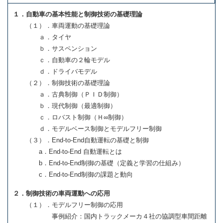
１．自動車の基本性能と制御技術の基礎理論
（１）．車両運動の基礎理論
ａ．タイヤ
ｂ．サスペンション
ｃ．自動車の２輪モデル
ｄ．ドライバモデル
（２）．制御技術の基礎理論
ａ．古典制御（ＰＩＤ制御）
ｂ．現代制御（最適制御）
ｃ．ロバスト制御（Ｈ∞制御）
ｄ．モデルベース制御とモデルフリー制御
（３）．End-to-End自動運転の基礎と制御
a．End-to-End 自動運転とは
b．End-to-End制御の基礎（定義と学習の仕組み）
c．End-to-End制御の課題と動向
２．制御技術の車両運動への応用
（１）．モデルフリー制御の応用
事例紹介：国内トラックメーカ４社の協調型車間距離