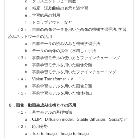
ｃ．クロスエントロピー関数
ｄ．精度・誤差曲線の表示と過学習
ｅ．学習結果の利用
ｆ．ドロップアウト など
（２）．自前の画像データを用いた画像の機械学習手法､学習
済みネットワークの活用
ａ．自前データの読み込みと機械学習手法
ｂ．データの画像の拡張（水増し）手法
（３）．事前学習モデルの使い方とファインチューニング
ａ．事前学習モデルを用いた画像分類
ｂ．事前学習モデルを用いたファインチューニング
（４）．Vision Transformer（ＶｉＴ）
ａ．事前学習モデルを用いた画像分類
（５）．事前学習モデルを用いた物体検出
６．画像・動画生成AI技術とその応用
（１）．基本モデルの基礎知識
ａ．CLIP、Diffusion model、Stable Diffusion、Sora2など
（２）．応用分野
ａ．Text-to-Image、Image-to-Image