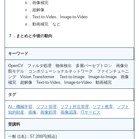
ｂ．画像補完
ｃ．超解像
ｄ．Text-to-Video、Image-to-Video
ｅ．動画補完 など
７．まとめと今後の動向
キーワード
OpenCV フィルタ処理 物体検出 多層パーセプトロン 画像分
類モデル コンポリューショナルネットワーク ファインチューニ
ング Vision Transformer Text-to-Image Image-to-Image 画像
補完 超解像 Text-to-Video、Image-to-Video 動画補完
タグ
AI・機械学習
、
ソフト管理
、
ソフト外注管理
、
ソフト教育
、
ソフト
知的財産
、
画像
、
画像処理
、
画像認識
、
ITサービス
受講料
一般 (1名)：57,200円(税込)