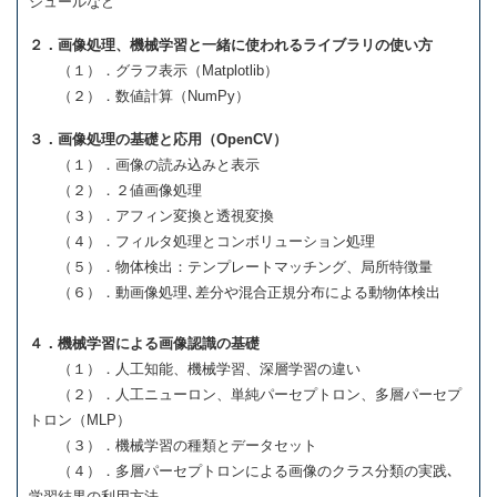
ジュールなど
２．画像処理、機械学習と一緒に使われるライブラリの使い方
（１）．グラフ表示（Matplotlib）
（２）．数値計算（NumPy）
３．画像処理の基礎と応用（OpenCV）
（１）．画像の読み込みと表示
（２）．２値画像処理
（３）．アフィン変換と透視変換
（４）．フィルタ処理とコンボリューション処理
（５）．物体検出：テンプレートマッチング、局所特徴量
（６）．動画像処理､差分や混合正規分布による動物体検出
４．機械学習による画像認識の基礎
（１）．人工知能、機械学習、深層学習の違い
（２）．人工ニューロン、単純パーセプトロン、多層パーセプ
トロン（MLP）
（３）．機械学習の種類とデータセット
（４）．多層パーセプトロンによる画像のクラス分類の実践､
学習結果の利用方法