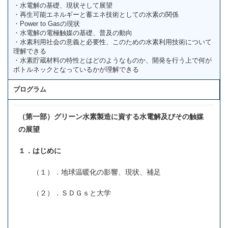
・水電解の基礎、現状そして展望
・再生可能エネルギーと蓄エネ技術としての水素の関係
・Power to Gasの現状
・水電解の電極触媒の基礎、普及の動向
・水素利用社会の意義と必要性、このための水素利用技術について
理解できる
・水素貯蔵材料の特性とはどのようなものか、開発を行う上で何が
ボトルネックとなっているかが理解できる
プログラム
（第一部）グリーン水素製造に資する水電解及びその触媒
の展望
１．はじめに
（１）．地球温暖化の影響、現状、補足
（２）．ＳＤＧｓと大学