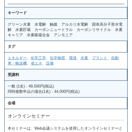
キーワード
グリーン水素 水電解 触媒 アルカリ水電解 固体高分子形水電
解 水素貯蔵 カーボンニュートラル カーボンリサイクル 水素
キャリア 水素吸蔵合金 アンモニア
タグ
エネルギー
、
化学工学
、
化学物質
、
環境
、
水素
、
プラント
、
自動
車・輸送機
、
省エネ
、
設備
受講料
一般 (1名)：49,500円(税込)
同時複数申込の場合(1名)：44,000円(税込)
会場
オンラインセミナー
本セミナーは、Web会議システムを使用したオンラインセミナーと