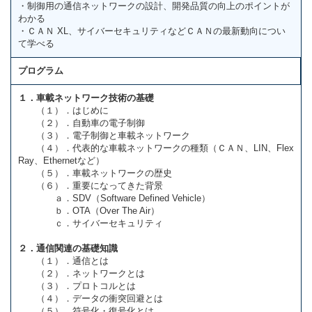
・制御用の通信ネットワークの設計、開発品質の向上のポイントが
わかる
・ＣＡＮ XL、サイバーセキュリティなどＣＡＮの最新動向につい
て学べる
プログラム
１．車載ネットワーク技術の基礎
（１）．はじめに
（２）．自動車の電子制御
（３）．電子制御と車載ネットワーク
（４）．代表的な車載ネットワークの種類（ＣＡＮ、LIN、Flex
Ray、Ethernetなど）
（５）．車載ネットワークの歴史
（６）．重要になってきた背景
ａ．SDV（Software Defined Vehicle）
ｂ．OTA（Over The Air）
ｃ．サイバーセキュリティ
２．通信関連の基礎知識
（１）．通信とは
（２）．ネットワークとは
（３）．プロトコルとは
（４）．データの衝突回避とは
（５）．符号化・復号化とは