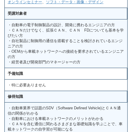
オンラインセミナー
、
ソフト・データ・画像・デザイン
受講対象者
・自動車の電子制御製品の設計、開発に携わるエンジニアの方
・ＣＡＮだけでなく、拡張ＣＡＮ、ＣＡＮ FDについても基本を学
びたい方
・自社製品に制御用の通信を搭載することを検討されているエンジ
ニアの方
・OEMから車載ネットワークへの接続を要求されているエンジニア
の方
・経営者及び開発部門のマネージャーの方
予備知識
・特に必要ありません
修得知識
・自動車業界で話題のSDV（Software Defined Vehicle)とＣＡＮ通
信の関係がわかる
・自動車における車載ネットワークのメリットがわかる
・ＣＡＮを含む通信に関わるさまざまな基礎知識を学ぶことで、車
載ネットワークの自学習が可能になる