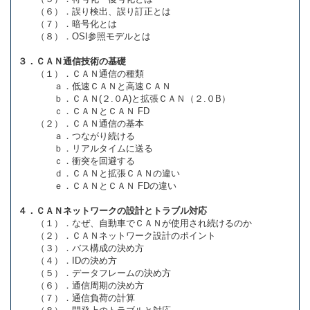
（６）．誤り検出、誤り訂正とは
（７）．暗号化とは
（８）．OSI参照モデルとは
３．ＣＡＮ通信技術の基礎
（１）．ＣＡＮ通信の種類
ａ．低速ＣＡＮと高速ＣＡＮ
ｂ．ＣＡＮ(２.０A)と拡張ＣＡＮ（２.０B）
ｃ．ＣＡＮとＣＡＮ FD
（２）．ＣＡＮ通信の基本
ａ．つながり続ける
ｂ．リアルタイムに送る
ｃ．衝突を回避する
ｄ．ＣＡＮと拡張ＣＡＮの違い
ｅ．ＣＡＮとＣＡＮ FDの違い
４．ＣＡＮネットワークの設計とトラブル対応
（１）．なぜ、自動車でＣＡＮが使用され続けるのか
（２）．ＣＡＮネットワーク設計のポイント
（３）．バス構成の決め方
（４）．IDの決め方
（５）．データフレームの決め方
（６）．通信周期の決め方
（７）．通信負荷の計算