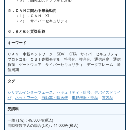
（８）．開発上のトラブルと対応
５．ＣＡＮに関わる最新動向
（１）．ＣＡＮ XL
（２）．サイバーセキュリティ
６．まとめと質疑応答
キーワード
ＣＡＮ 車載ネットワーク SDV OTA サイバーセキュリティ
プロトコル ＯＳＩ参照モデル 符号化 複合化 通信速度 通信
負荷 ゲートウェア サイバーセキュリティ データフレーム 通
信周期
タグ
シリアルインターフェース
、
セキュリティ・暗号
、
デバイスドライ
バ
、
ネットワーク
、
自動車・輸送機
、
車載機器・部品
、
電装品
受講料
一般 (1名)：49,500円(税込)
同時複数申込の場合(1名)：44,000円(税込)