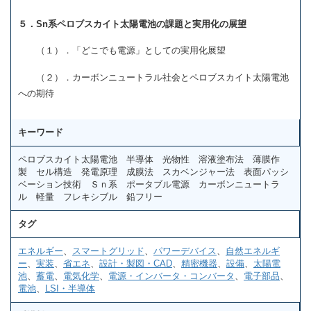
５．Sn系ペロブスカイト太陽電池の課題と実用化の展望
（１）．「どこでも電源」としての実用化展望
（２）．カーボンニュートラル社会とペロブスカイト太陽電池
への期待
キーワード
ペロブスカイト太陽電池 半導体 光物性 溶液塗布法 薄膜作
製 セル構造 発電原理 成膜法 スカベンジャー法 表面パッシ
ベーション技術 Ｓｎ系 ポータブル電源 カーボンニュートラ
ル 軽量 フレキシブル 鉛フリー
タグ
エネルギー
、
スマートグリッド
、
パワーデバイス
、
自然エネルギ
ー
、
実装
、
省エネ
、
設計・製図・CAD
、
精密機器
、
設備
、
太陽電
池
、
蓄電
、
電気化学
、
電源・インバータ・コンバータ
、
電子部品
、
電池
、
LSI・半導体