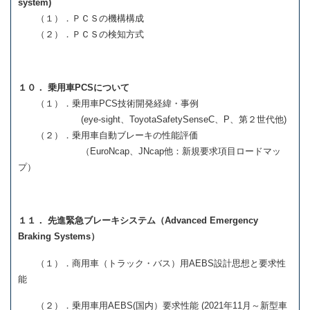
system)
（１）．ＰＣＳの機構構成
（２）．ＰＣＳの検知方式
１０． 乗用車PCSについて
（１）．乗用車PCS技術開発経緯・事例
(eye-sight、ToyotaSafetySenseC、P、第２世代他)
（２）．乗用車自動ブレーキの性能評価
（EuroNcap、JNcap他：新規要求項目ロードマッ
プ）
１１． 先進緊急ブレーキシステム（Advanced Emergency
Braking Systems）
（１）．商用車（トラック・バス）用AEBS設計思想と要求性
能
（２）．乗用車用AEBS(国内）要求性能 (2021年11月～新型車