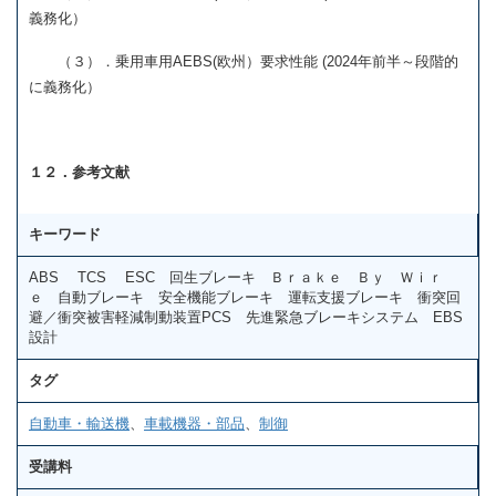
義務化）
（３）．乗用車用AEBS(欧州）要求性能 (2024年前半～段階的
に義務化）
１２．参考文献
キーワード
ABS TCS ESC 回生ブレーキ Ｂｒａｋｅ Ｂｙ Ｗｉｒ
ｅ 自動ブレーキ 安全機能ブレーキ 運転支援ブレーキ 衝突回
避／衝突被害軽減制動装置PCS 先進緊急ブレーキシステム EBS
設計
タグ
自動車・輸送機
、
車載機器・部品
、
制御
受講料