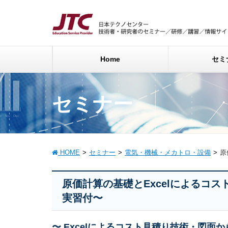
Home
セミ
セミナー
HOME
セミナー
電気・機械・メカトロ・設備
原
原価計算の基礎とExcelによるコ
実習付〜
〜 Excelによるコスト見積り技術・図面