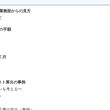
、業務面からの見方
て
の手順
工費
コスト算出の事例
を考える〜
）
費の算出（事例）