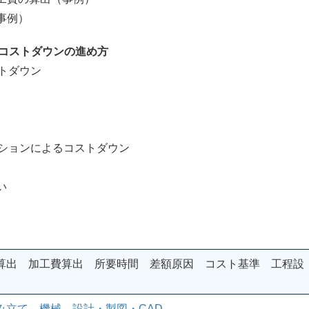
事例）
たコストダウンの進め方
トダウン
ションによるコストダウン
い
算出 加工費算出 所要時間 差額原因 コスト基準 工程設
み立て
、
機械
、
設計・製図・CAD