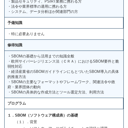
・製品セキュリティ、PSIRT業務に携わる方
・法令や業界標準の適用に携わる方
・システム、データ分析ほか関連部門の方
予備知識
・特に必要ありません
修得知識
・SBOMの基礎から活用までの知識全般
・欧州サイバーレジリエンス法（ＣＲＡ）におけるSBOM要件と脆
弱性対応
・経済産業省のSBOMガイドラインにもとづいたSBOM導入の具体
的推進方法
・SBOMの主要なフォーマットやフレームワーク、関連法令や政
府・業界団体の動向
・SBOMの具体的な作成方法とツール選定方法、利用方法
プログラム
１．SBOM（ソフトウェア構成表）の基礎
（１）．背景