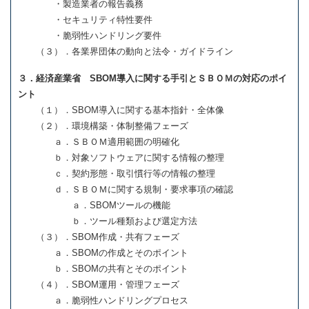
・製造業者の報告義務
・セキュリティ特性要件
・脆弱性ハンドリング要件
（３）．各業界団体の動向と法令・ガイドライン
３．経済産業省 SBOM導入に関する手引とＳＢＯＭの対応のポイ
ント
（１）．SBOM導入に関する基本指針・全体像
（２）．環境構築・体制整備フェーズ
ａ．ＳＢＯＭ適用範囲の明確化
ｂ．対象ソフトウェアに関する情報の整理
ｃ．契約形態・取引慣行等の情報の整理
ｄ．ＳＢＯＭに関する規制・要求事項の確認
ａ．SBOMツールの機能
ｂ．ツール種類および選定方法
（３）．SBOM作成・共有フェーズ
ａ．SBOMの作成とそのポイント
ｂ．SBOMの共有とそのポイント
（４）．SBOM運用・管理フェーズ
ａ．脆弱性ハンドリングプロセス