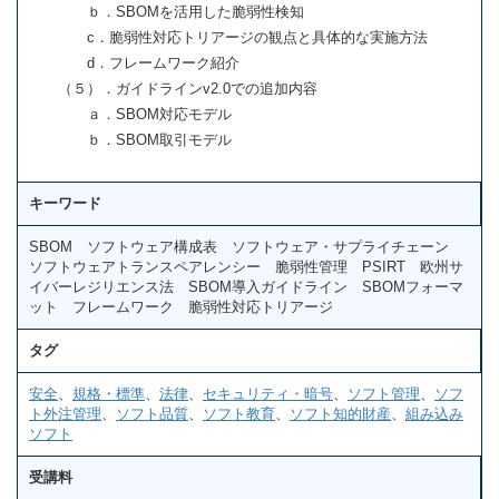
ｂ．SBOMを活用した脆弱性検知
c．脆弱性対応トリアージの観点と具体的な実施方法
d．フレームワーク紹介
（５）．ガイドラインv2.0での追加内容
ａ．SBOM対応モデル
ｂ．SBOM取引モデル
キーワード
SBOM ソフトウェア構成表 ソフトウェア・サプライチェーン
ソフトウェアトランスペアレンシー 脆弱性管理 PSIRT 欧州サ
イバーレジリエンス法 SBOM導入ガイドライン SBOMフォーマ
ット フレームワーク 脆弱性対応トリアージ
タグ
安全
、
規格・標準
、
法律
、
セキュリティ・暗号
、
ソフト管理
、
ソフ
ト外注管理
、
ソフト品質
、
ソフト教育
、
ソフト知的財産
、
組み込み
ソフト
受講料