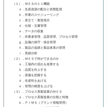
（１）．ＭＥＳの１１機能
ａ．生産資源の配分と状態監視
ｂ．作業のスケジューリング
ｃ．差立て・製造指示
ｄ．仕様・文書管理
ｅ．データの収集
ｆ．作業者管理、品質管理、プロセス管理
ｇ．設備の保守・保全管理
ｈ．製品の追跡と製品体系の管理
ｉ．実績分析
（２）．ＭＥＳで何ができるのか
ａ．工場内の流れを改善する
ｂ．品質を向上する
ｃ．原価を把握する
ｄ．生産性をあげる
ｅ．管理の精度を上げる
（３）．プロセス系製造業のＭＥＳ
ａ．プロセス系製造業の分類と特徴
ｂ．ＰＩＭＳ（プラント情報管理）