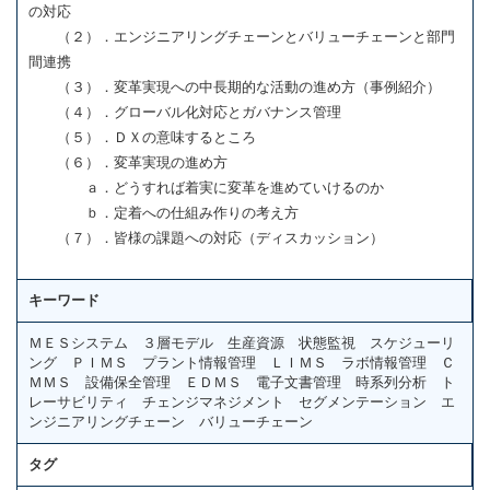
の対応
（２）．エンジニアリングチェーンとバリューチェーンと部門
間連携
（３）．変革実現への中長期的な活動の進め方（事例紹介）
（４）．グローバル化対応とガバナンス管理
（５）．ＤＸの意味するところ
（６）．変革実現の進め方
ａ．どうすれば着実に変革を進めていけるのか
ｂ．定着への仕組み作りの考え方
（７）．皆様の課題への対応（ディスカッション）
キーワード
ＭＥＳシステム ３層モデル 生産資源 状態監視 スケジューリ
ング ＰＩＭＳ プラント情報管理 ＬＩＭＳ ラボ情報管理 Ｃ
ＭＭＳ 設備保全管理 ＥＤＭＳ 電子文書管理 時系列分析 ト
レーサビリティ チェンジマネジメント セグメンテーション エ
ンジニアリングチェーン バリューチェーン
タグ