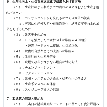
６．生産性向上・仕掛在庫適正化で成果をあげる方法
（１）．生産計画から製造までの流れの全体像および生産形態
のパターン
（２）．コンサルタントから見たものづくり変革の視点
ａ．実際に生産性改善や在庫適正化、納期遵守率向上の成
果をあげるために
（３）．改善事例の紹介
ａ．ＤＸを活用した生産性向上の取組み４例紹介
・製造リードタイム短縮、仕掛適正化
（４）．設備総合効率とその改善への取組み
（５）．生産計画と生産モデル
（６）．現場で改革が進まない場合の対応方法
ａ．チェンジマネジメント
ｂ．セグメンテーション
（７）．業務・システムの共通化・標準化への考え方
（８）．生産系マスタの全体像
（９）．スケジューラ導入の課題
７．製造業の課題と取組み
（１）．（当日の講義開始前アンケートに基づく）貴社課題へ