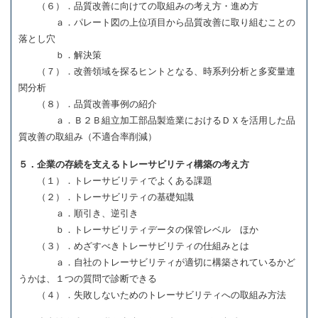
（６）．品質改善に向けての取組みの考え方・進め方
ａ．パレート図の上位項目から品質改善に取り組むことの
落とし穴
ｂ．解決策
（７）．改善領域を探るヒントとなる、時系列分析と多変量連
関分析
（８）．品質改善事例の紹介
ａ．Ｂ２Ｂ組立加工部品製造業におけるＤＸを活用した品
質改善の取組み（不適合率削減）
５．企業の存続を支えるトレーサビリティ構築の考え方
（１）．トレーサビリティでよくある課題
（２）．トレーサビリティの基礎知識
ａ．順引き、逆引き
ｂ．トレーサビリティデータの保管レベル ほか
（３）．めざすべきトレーサビリティの仕組みとは
ａ．自社のトレーサビリティが適切に構築されているかど
うかは、１つの質問で診断できる
（４）．失敗しないためのトレーサビリティへの取組み方法