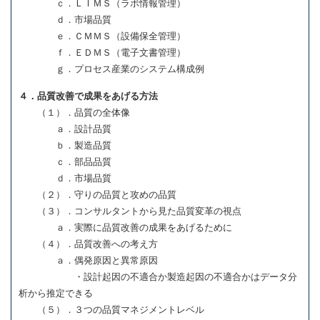
ｃ．ＬＩＭＳ（ラボ情報管理）
ｄ．市場品質
ｅ．ＣＭＭＳ（設備保全管理）
ｆ．ＥＤＭＳ（電子文書管理）
ｇ．プロセス産業のシステム構成例
４．品質改善で成果をあげる方法
（１）．品質の全体像
ａ．設計品質
ｂ．製造品質
ｃ．部品品質
ｄ．市場品質
（２）．守りの品質と攻めの品質
（３）．コンサルタントから見た品質変革の視点
ａ．実際に品質改善の成果をあげるために
（４）．品質改善への考え方
ａ．偶発原因と異常原因
・設計起因の不適合か製造起因の不適合かはデータ分
析から推定できる
（５）．３つの品質マネジメントレベル