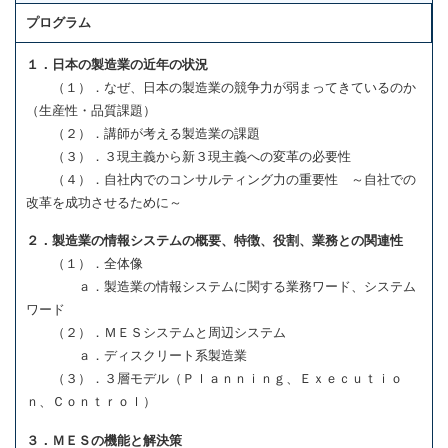
プログラム
１．日本の製造業の近年の状況
（１）．なぜ、日本の製造業の競争力が弱まってきているのか
（生産性・品質課題）
（２）．講師が考える製造業の課題
（３）．３現主義から新３現主義への変革の必要性
（４）．自社内でのコンサルティング力の重要性 ～自社での
改革を成功させるために～
２．製造業の情報システムの概要、特徴、役割、業務との関連性
（１）．全体像
ａ．製造業の情報システムに関する業務ワード、システム
ワード
（２）．ＭＥＳシステムと周辺システム
ａ．ディスクリート系製造業
（３）．３層モデル（Ｐｌａｎｎｉｎｇ、Ｅｘｅｃｕｔｉｏ
ｎ、Ｃｏｎｔｒｏｌ）
３．ＭＥＳの機能と解決策