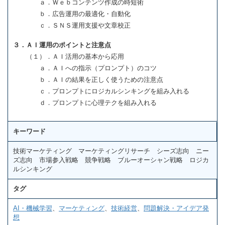
ａ．Ｗｅｂコンテンツ作成の時短術
ｂ．広告運用の最適化・自動化
ｃ．ＳＮＳ運用支援や文章校正
３．ＡＩ運用のポイントと注意点
（１）．ＡＩ活用の基本から応用
ａ．ＡＩへの指示（プロンプト）のコツ
ｂ．ＡＩの結果を正しく使うための注意点
ｃ．プロンプトにロジカルシンキングを組み入れる
ｄ．プロンプトに心理テクを組み入れる
キーワード
技術マーケティング マーケティングリサーチ シーズ志向 ニー
ズ志向 市場参入戦略 競争戦略 ブルーオーシャン戦略 ロジカ
ルシンキング
タグ
AI・機械学習
、
マーケティング
、
技術経営
、
問題解決・アイデア発
想