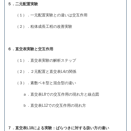
５．二元配置実験
（１）．一元配置実験との違いは交互作用
（２）．粒体成長工程の改善実験
６．直交表実験と交互作用
（１）．直交表実験の解析ステップ
（２）．２元配置と直交表L4の関係
（３）．素数ベキ型と混合型の違い
ａ．直交表L8での交互作用の現れ方と線点図
ｂ．直交表L12での交互作用の現れ方
７．直交表L18による実験：ばらつきに対する扱い方の違い