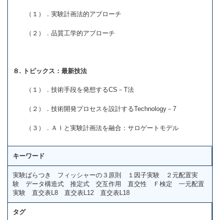
（１）．実験計画法的アプローチ
（２）．品質工学的アプローチ
８. トピックス：最新技法
（１）．技術手段を発想するCS－T法
（２）．技術開発プロセスを設計するTechnology－7
（３）．ＡＩと実験計画法を融合：サロゲートモデル
キーワード
実験ばらつき フィッシャーの３原則 １因子実験 ２元配置実
験 データ構造式 推定式 交互作用 直交性 Ｆ検定 一元配置
実験 直交表L8 直交表L12 直交表L18
タグ