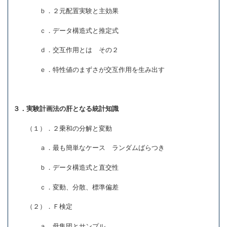
ｂ．２元配置実験と主効果
ｃ．データ構造式と推定式
ｄ．交互作用とは その２
ｅ．特性値のまずさが交互作用を生み出す
３．実験計画法の肝となる統計知識
（１）．２乗和の分解と変動
ａ．最も簡単なケース ランダムばらつき
ｂ．データ構造式と直交性
ｃ．変動、分散、標準偏差
（２）．Ｆ検定
ａ．母集団とサンプル