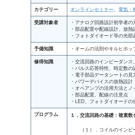
カテゴリー
オンラインセミナー
、
電気・
受講対象者
・アナログ回路設計初学者の
・部品配置や配線設計、放熱
・フォトダイオード等の光部
予備知識
・オームの法則やキルヒホッ
修得知識
・交流回路のインピーダンス
・パルス応答特性、時定数の
・電子部品データシートの見
・パワーデバイスの放熱設計
・オペアンプの活用方法とノ
・部品配置、配線の注意点
・LED、フォトダイオード
プログラム
１．
交流回路の基礎：複素数
（１）．コイルのインピー