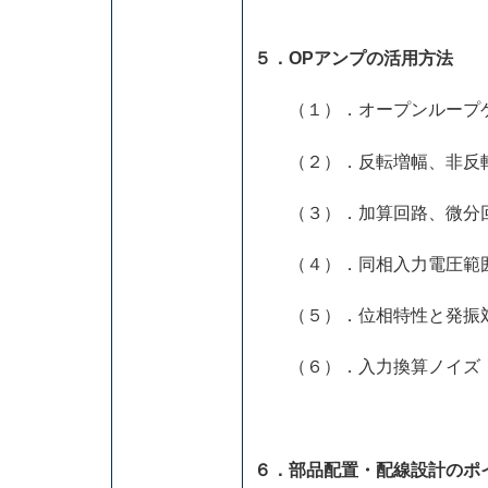
５．OPアンプの活用方法
（１）．オープンループ
（２）．反転増幅、非反転
（３）．加算回路、微分回
（４）．同相入力電圧範囲
（５）．位相特性と発振対
（６）．入力換算ノイズ
６．部品配置・配線設計のポ