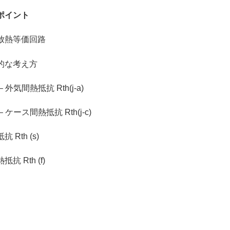
ポイント
熱等価回路
的な考え方
間熱抵抗 Rth(j-a)
ス間熱抵抗 Rth(j-c)
th (s)
Rth (f)