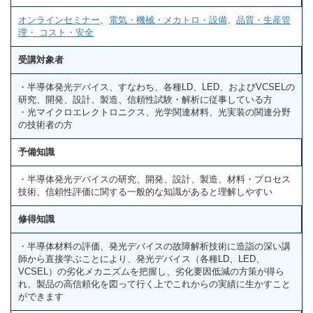
オンラインセミナー
、
電気・機械・メカトロ・設備
、
品質・生産管
理・ コスト・安全
受講対象者
・半導体発光デバイス、すなわち、各種LD、LED、およびVCSELの
研究、開発、設計、製造、信頼性試験・解析に従事している方
・光マイクロエレクトロニクス、光学関連材料、光実装の関連分野
の技術者の方
予備知識
・半導体発光デバイスの研究、開発、設計、製造、材料・プロセス
技術、信頼性評価に関する一般的な知識があると理解しやすい
修得知識
・半導体材料の評価、発光デバイスの故障解析技術に造詣の深い講
師から直接学ぶことにより、発光デバイス（各種LD、LED、
VCSEL）の劣化メカニズムを把握し、劣化要因低減の方策が得ら
れ、製品の高信頼化を図って行く上でこれからの実績に生かすこと
ができます