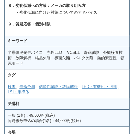
８．劣化低減への方策：メーカの取り組み方
・劣化低減に向けた対策についてのアドバイス
９．質疑応答・個別相談
キーワード
半導体発光デバイス 赤外LED VCSEL 寿命試験 外観検査技
術 故障解析 結晶欠陥 界面欠陥、バルク欠陥 熱的安定性 頓
死モード
タグ
検査
、
寿命予測
、
信頼性試験・故障解析
、
LED・有機EL・照明
、
LSI・半導体
受講料
一般 (1名)：49,500円(税込)
同時複数申込の場合(1名)：44,000円(税込)
会場