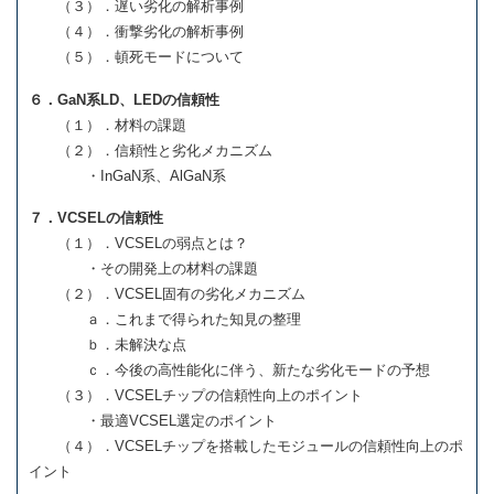
（３）．遅い劣化の解析事例
（４）．衝撃劣化の解析事例
（５）．頓死モードについて
６．GaN系LD、LEDの信頼性
（１）．材料の課題
（２）．信頼性と劣化メカニズム
・InGaN系、AlGaN系
７．VCSELの信頼性
（１）．VCSELの弱点とは？
・その開発上の材料の課題
（２）．VCSEL固有の劣化メカニズム
ａ．これまで得られた知見の整理
ｂ．未解決な点
ｃ．今後の高性能化に伴う、新たな劣化モードの予想
（３）．VCSELチップの信頼性向上のポイント
・最適VCSEL選定のポイント
（４）．VCSELチップを搭載したモジュールの信頼性向上のポ
イント