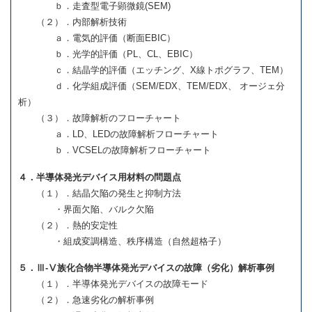
ｂ．走査型電子顕微鏡(SEM)
（２）．内部解析技術
ａ．電気的評価（断面EBIC）
ｂ．光学的評価（PL、CL、EBIC）
ｃ．結晶学的評価（エッチング、X線トポグラフ、TEM）
ｄ．化学組成評価（SEM/EDX、TEM/EDX、 オージェ分
析）
（３）．故障解析のフローチャート
ａ．LD、LEDの故障解析フローチャート
ｂ．VCSELの故障解析フローチャート
４．半導体発光デバイス用材料の問題点
（１）．結晶欠陥の発生と抑制方法
・界面欠陥、バルク欠陥
（２）．熱的安定性
・組成変調構造、秩序構造（自然超格子）
５．Ⅲ-Ⅴ族化合物半導体発光デバイスの故障（劣化）解析事例
（１）．半導体発光デバイスの故障モード
（２）．急速劣化の解析事例