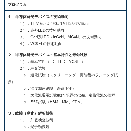
プログラム
１．半導体発光デバイスの技術動向
（１）．Ⅲ-Ⅴ系およびGaN系LDの技術動向
（２）．赤外LEDの技術動向
（３）．GaN系LED（InGaN、AlGaN）の技術動向
（４）．VCSELの技術動向
２．半導体発光デバイスの基本特性と寿命試験
（１）．基本特性（LD、LED、VCSEL）
（２）．寿命試験
ａ．通電試験（スクリーニング、実装後のランニング試
験）
ｂ．温度加速試験（寿命予測）
ｃ．大電流通電試験(動作限界の把握、定格電流の提示)
ｄ．ESD試験（HBM、MM、CDM）
３．故障（劣化）解析技術
（１）．外観検査技術
ａ．光学顕微鏡