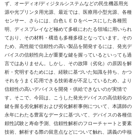
ず、オーディオ/ディジタルシステムなどの民生機器用光
源や光プリンタ用光源、最近では、医療用小型光源、各種
センサー、さらには、白色ＬＥＤをベースにした各種照
明、ディスプレイなど極めて多岐にわたる領域に用いられ
ており、その材料・構造も多種多様となっています。その
ため、高性能で信頼性の高い製品を開発するには、発光デ
バイスの信頼性向上が重要な鍵を握っているといっても過
言ではありません。しかし、その故障（劣化）の原因を解
析・究明するためには、経験に基づいた知識を持ち、かつ
それをうまく応用できる技術者が不足しているため、より
信頼性の高いデバイスを開発・供給できないのが実情で
す。そこで、今回は、こうした発光デバイスの高信頼化の
鍵を握る劣化解析および劣化解析事例について、本講師の
永年にわたる豊富なデータに基づいて、デバイスの各種信
頼性試験と寿命予測、信頼性解析のフローチャートと要素
技術、解析する際の留意点などについて触れ、講義の中核