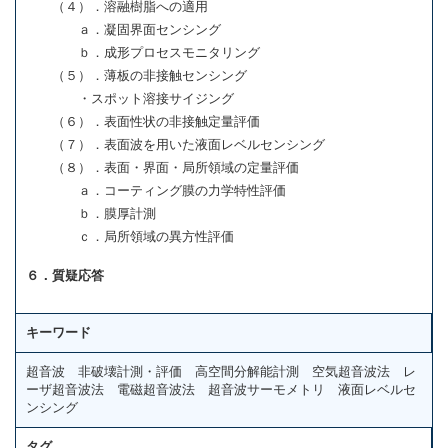
（４）．溶融樹脂への適用
ａ．凝固界面センシング
ｂ．成形プロセスモニタリング
（５）．薄板の非接触センシング
・スポット溶接サイジング
（６）．表面性状の非接触定量評価
（７）．表面波を用いた液面レベルセンシング
（８）．表面・界面・局所領域の定量評価
ａ．コーティング膜の力学特性評価
ｂ．膜厚計測
ｃ．局所領域の異方性評価
６．質疑応答
キーワード
超音波 非破壊計測・評価 高空間分解能計測 空気超音波法 レ
ーザ超音波法 電磁超音波法 超音波サーモメトリ 液面レベルセ
ンシング
タグ