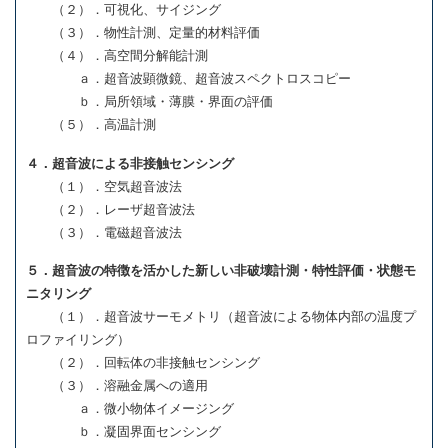
（２）．可視化、サイジング
（３）．物性計測、定量的材料評価
（４）．高空間分解能計測
ａ．超音波顕微鏡、超音波スペクトロスコピー
ｂ．局所領域・薄膜・界面の評価
（５）．高温計測
４．超音波による非接触センシング
（１）．空気超音波法
（２）．レーザ超音波法
（３）．電磁超音波法
５．超音波の特徴を活かした新しい非破壊計測・特性評価・状態モ
ニタリング
（１）．超音波サーモメトリ（超音波による物体内部の温度プ
ロファイリング）
（２）．回転体の非接触センシング
（３）．溶融金属への適用
ａ．微小物体イメージング
ｂ．凝固界面センシング