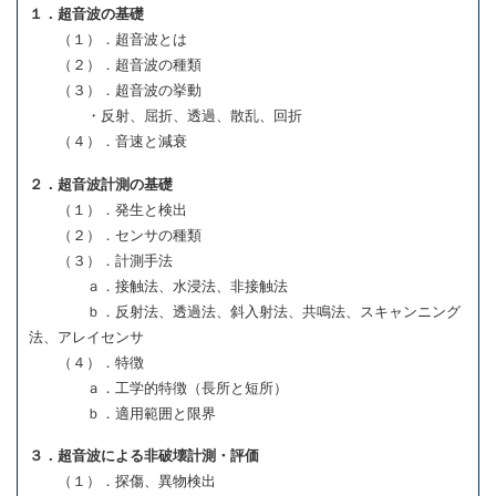
１．超音波の基礎
（１）．超音波とは
（２）．超音波の種類
（３）．超音波の挙動
・反射、屈折、透過、散乱、回折
（４）．音速と減衰
２．超音波計測の基礎
（１）．発生と検出
（２）．センサの種類
（３）．計測手法
ａ．接触法、水浸法、非接触法
ｂ．反射法、透過法、斜入射法、共鳴法、スキャンニング
法、アレイセンサ
（４）．特徴
ａ．工学的特徴（長所と短所）
ｂ．適用範囲と限界
３．超音波による非破壊計測・評価
（１）．探傷、異物検出