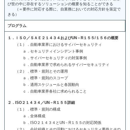
び世の中に存在するソリューションの概要を知ることができる
（＝要件に対応する際に、自業務においての対応方針を策定で
きる）
プログラム
１．ＩＳＯ／ＳＡＥ２１４３４およびUN－R１５５/１５６の概要
（１）．自動車業界におけるサイバーセキュリティ
ａ．セキュリティインシデント事例
ｂ．サイバーセキュリティの対策事例
ｃ．自動車業界で求められるサイバーセキュリティ
（２）．標準・規則とその運用
ａ．標準・規則のスコープ
ｂ．適用スケジュールと各国動向
ｃ．自動車業界各社に求められること
２．ISO２１４３４／UN－R１５５詳細
（１）．標準・規則の構成
ａ．全体構成
ｂ．ISO２１４３４とUN－R１５５の対応関係
（２）．会社組織とその活動におけるセキュリティ要件とその