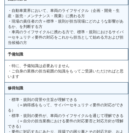
・自動車業界において、車両のライフサイクル（企画・開発・生
産・販売・メンテナンス・廃棄）に携わる方
・現場の責任者の方＝標準・規則が担当現場にどのような影響があ
るか、を判断する方
・車両のライフサイクルに携わる方で、標準・規則におけるサイバ
ーセキュリティ要件の対応をこれから担当として始める方および担
当候補の方
予備知識
・特に、予備知識は必要ありません
・ご自身の業務の担当範囲の知識をもってご受講いただければと思
います
修得知識
・標準・規則の背景や主旨が理解できる
（＝納得感をもって、サイバーセキュリティ要件の対応ができ
る）
・標準・規則の要件が、車両のライフサイクルを通じて理解できる
（＝自分の担当業務における要件の対応要否と対応方針が理解
できる）
・要件に対応するにあたり、現場での困り事とその対応方針、およ