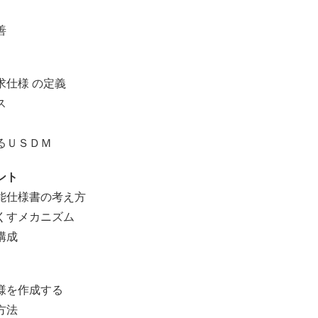
善
仕様 の定義
ス
るＵＳＤＭ
ント
仕様書の考え方
すメカニズム
構成
を作成する
方法