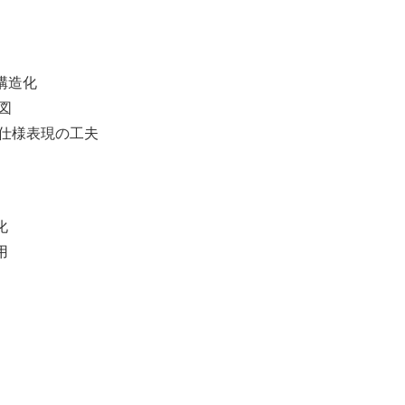
構造化
シン図
仕様表現の工夫
化
用