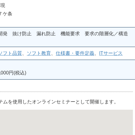
表現
７ケ条
開発 抜け防止 漏れ防止 機能要求 要求の階層化／構造
ソフト品質
、
ソフト教育
、
仕様書・要件定義
、
ITサービス
000円(税込)
ステムを使用したオンラインセミナーとして開催します。