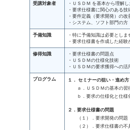
受講対象者
・ＵＳＤＭ を基本から理解し
・要求仕様書に関心のある技
・要件定義（要求開発）の改善
・システム、ソフト部門の方
予備知識
・特に予備知識は必要としま
・要求仕様書を作成した経験
修得知識
・要求仕様書の問題点
・ＵＳＤＭの仕様化技術
・ＵＳＤＭの要求獲得への活
プログラム
１． セミナーの狙い・進め方
ａ．ＵＳＤＭの基本の習
ｂ．要求の仕様化と仕様
２．要求仕様書の問題
（１）．要求開発の問題
（２）．要求仕様書の不