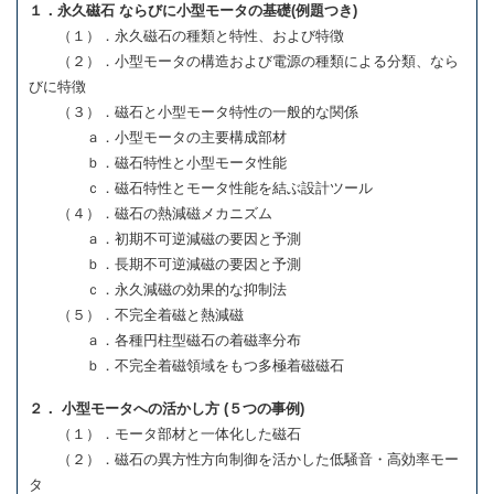
１．永久磁石 ならびに小型モータの基礎(例題つき)
（１）．永久磁石の種類と特性、および特徴
（２）．小型モータの構造および電源の種類による分類、なら
びに特徴
（３）．磁石と小型モータ特性の一般的な関係
ａ．小型モータの主要構成部材
ｂ．磁石特性と小型モータ性能
ｃ．磁石特性とモータ性能を結ぶ設計ツール
（４）．磁石の熱減磁メカニズム
ａ．初期不可逆減磁の要因と予測
ｂ．長期不可逆減磁の要因と予測
ｃ．永久減磁の効果的な抑制法
（５）．不完全着磁と熱減磁
ａ．各種円柱型磁石の着磁率分布
ｂ．不完全着磁領域をもつ多極着磁磁石
２． 小型モータへの活かし方 (５つの事例)
（１）．モータ部材と一体化した磁石
（２）．磁石の異方性方向制御を活かした低騒音・高効率モー
タ