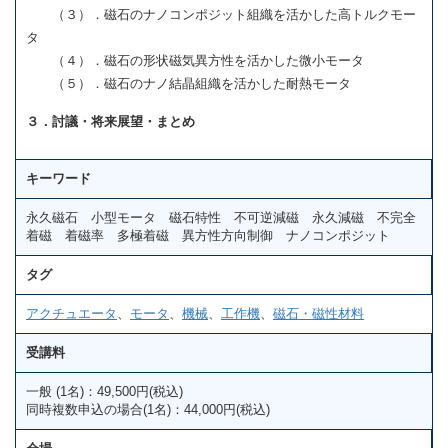
（３）．磁石のナノコンポジット組織を活かした高トルクモー
タ
（４）．磁石の形状磁気異方性を活かした微小モータ
（５）．磁石のナノ結晶組織を活かした耐熱モータ
３．討議・将来展望・まとめ
キーワード
永久磁石 小型モータ 磁石特性 不可逆減磁 永久減磁 不完全
着磁 着磁率 多極着磁 異方性方向制御 ナノコンポジット
タグ
アクチュエータ
、
モータ
、
機械
、
工作機
、
磁石・磁性材料
受講料
一般 (1名)：49,500円(税込)
同時複数申込の場合(1名)：44,000円(税込)