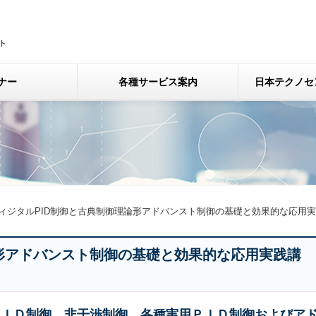
ナー
各種サービス案内
日本テクノセ
ィジタルPID制御と古典制御理論形アドバンスト制御の基礎と効果的な応用実
論形アドバンスト制御の基礎と効果的な応用実践講
度ＰＩＤ制御、非干渉制御、各種実用ＰＩＤ制御およびア