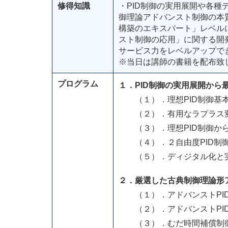
修得知識
・PID制御の実用展開や各
御理論アドバンスト制御の本
構築のエキスパート」レベルに
スト制御の応用」に関する開
サービス力をレベルアップで
※当日は講師の書籍を配布致
プログラム
１．PID制御の実用展開から
（１）．理想PID制御基
（２）．有用なラプラス変
（３）．理想PID制御から
（４）．２自由度PID制
（５）．ディジタル化と実践
２．厳選した古典制御理論形
（１）．アドバンストPI
（２）．アドバンストPI
（３）．むだ時間補償制