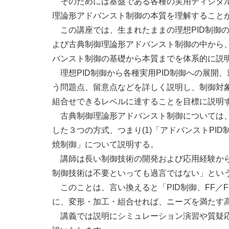
そのためには基盤である各種の実用ディジタルP
理論形アドバンスト制御の本質を理解すること
この講座では、生まれたままの理想PID制御の
よび古典制御理論形アドバンスト制御の中から
バンスト制御の基礎から本質までを体系的に説
理想PID制御から各種実用PID制御への展開
う問題点、留意点などを詳しく説明し、制御対象
組合せできるレベルに達することを目標に説明
古典制御理論形アドバンスト制御については、
した３つの方式、つまり(1)「アドバンストPID制
焼制御」について説明する。
講師は長い制御技術の開発および応用経験から「
制御技術は不要といっても過言ではない」とい
このことは、言い換えると「PID制御、FF／
に、変形・加工・組合せれば、ニーズを満たす
講義では説明にシミュレーション演習や質疑応