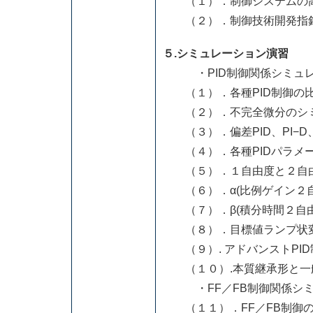
（１）．制御システムの高
（２）．制御技術開発指針
５.シミュレーション演習
・PID制御関係シミュレ
（１）．各種PID制御の比
（２）．不完全微分のシミ
（３）．偏差PID、PI−D
（４）．各種PIDパラメー
（５）．１自由度と２自由度
（６）．α(比例ゲイン２自
（７）．β(積分時間２自由
（８）．目標値ランプ状変
（９）. アドバンストPID
（１０）.本質継承形と一
・FF／FB制御関係シミ
（１１）．FF／FB制御の