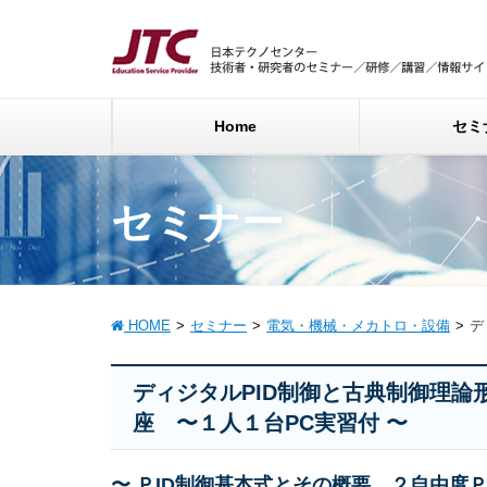
Home
セミ
セミナー
HOME
セミナー
電気・機械・メカトロ・設備
デ
ディジタルPID制御と古典制御理
座 〜１人１台PC実習付 〜
〜 ＰID制御基本式とその概要、２自由