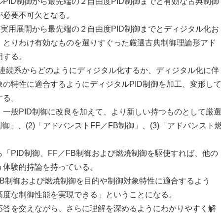
ID制御から最先端の２自由度PID制御までと有効な古典制御
が必要不可欠となる。
実用展開から最先端の２自由度PID制御までとディジタル化お
、とりわけ有効なものを選りすぐった厳選古典制御理論形アド
明する。
、連続系からどのようにディジタル化するか、ディジタル化に伴
の特性に適合するようにディジタルPID制御を加工、変形し
する。
一般PID制御に改良を加えて、より新しい持つものとして厳
御」、(2)「アドバンストFF／FB制御」、(3)「アドバンスト
PID制御、FF／FB制御および燃焼制御を駆使すれば、他の
う体験的持論を持っている。
FB制御および燃焼制御を目的や制御対象特性に適合するよう
高度な制御性能を実現できる」ということになる。
答を交えながら、さらに理解を深めるようにわかりやすく解