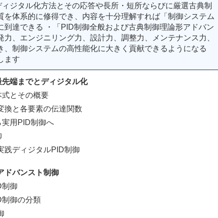
種ディジタル化方法とその応答や長所・短所ならびに厳選古典制
質を体系的に修得でき、内容を十分理解すれば「制御システム
到達できる ・「PID制御全般および古典制御理論形アドバン
発力、エンジニリング力、設計力、調整力、メンテナンス力、
き、制御システムの高性能化に大きく貢献できるようになる
します
最先端までとディジタル化
本式とその概要
換と各要素の伝達関数
実用PID制御へ
御
ディジタルPID制御
アドバンスト制御
D制御
D制御の分類
御