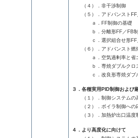
（４）．非干渉制御
（５）．アドバンストFF
ａ．FF制御の基礎
ｂ．分離形FF／FB制御c
ｃ．選択組合せ形FF／
（６）．アドバンスト燃
ａ．空気過剰率と省エ
ｂ．専焼ダブルクロス
ｃ．改良形専焼ダブルク
３．各種実用PID制御および
（１）．制御システムの高
（２）．ボイラ制御への
（３）．加熱炉出口温度制
４．より高度化に向けて