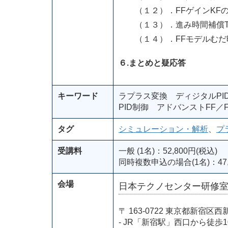
（１２）．FFゲインKFの
（１３）．進み時間補償Tf
（１４）．FFモデルむだ
６.まとめと疑応答
キーワード
ラプラス変換 ディジタルPI
PID制御 アドバンストFF
タグ
シミュレーション・解析
、
プ
受講料
一般 (1名)：52,800円(税込)
同時複数申込の場合(1名)：47,
会場
日本テクノセンター研修
〒 163-0722 東京都新
- JR「新宿駅」西口から徒歩1