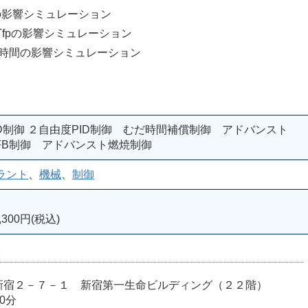
影響シミュレーション
pの影響シミュレーション
時間の影響シミュレーション
D制御 ２自由度PID制御 むだ時間補償制御 アドバンスト
／FB制御 アドバンスト燃焼制御
ラント
、
機械
、
制御
300円(税込)
室
宿区西新宿２－７－１ 新宿第一生命ビルディング（２２階）
0分