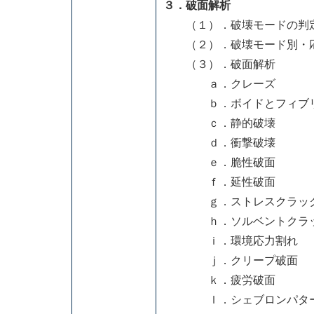
３．破面解析
（１）．破壊モードの判
（２）．破壊モード別・応
（３）．破面解析
ａ．クレーズ
ｂ．ボイドとフィブ
ｃ．静的破壊
ｄ．衝撃破壊
ｅ．脆性破面
ｆ．延性破面
ｇ．ストレスクラッ
ｈ．ソルベントクラ
ｉ．環境応力割れ
ｊ．クリープ破面
ｋ．疲労破面
ｌ．シェブロンパタ