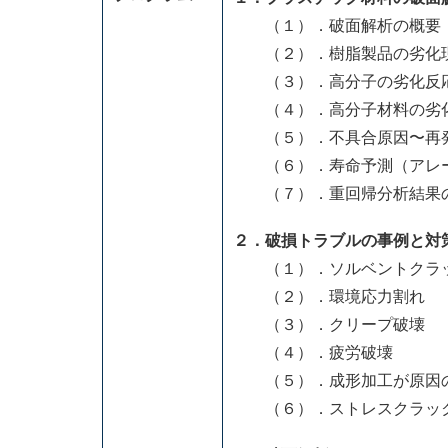
（１）．破面解析の概要
（２）．樹脂製品の劣化現
（３）．高分子の劣化反
（４）．高分子材料の劣化
（５）．不具合原因〜再発
（６）．寿命予測（アレー
（７）．重回帰分析結果
２．破損トラブルの事例と対
（１）．ソルベントクラ
（２）．環境応力割れ
（３）．クリープ破壊
（４）．疲労破壊
（５）．成形加工が原因
（６）．ストレスクラッ