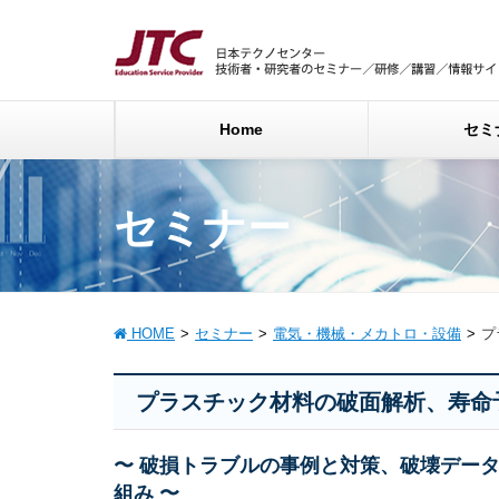
Home
セミ
セミナー
HOME
セミナー
電気・機械・メカトロ・設備
プ
プラスチック材料の破面解析、寿命
〜 破損トラブルの事例と対策、破壊デー
組み 〜