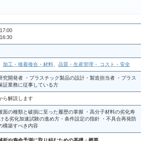
17:00
16:30
、
加工・接着接合・材料
、
品質・生産管理・ コスト・安全
研究開発者 ・プラスチック製品の設計・製造担当者 ・プラス
保証業務に従事している方
から解説します
破面の種類と破損に至った履歴の掌握 ・高分子材料の劣化寿
おける劣化加速試験の進め方・条件設定の指針 ・不具合再発防
の構築すべき内容
解析や寿命予測に取り組むための基礎・概要