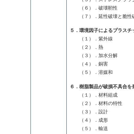
（６）．破壊靭性
（７）．延性破壊と脆性破
５．環境因子によるプラスチ
（１）．紫外線
（２）．熱
（３）．加水分解
（４）．銅害
（５）．溶媒和
６．樹脂製品が破損不具合を
（１）．材料組成
（２）．材料の特性
（３）．設計
（４）．成形
（５）．輸送