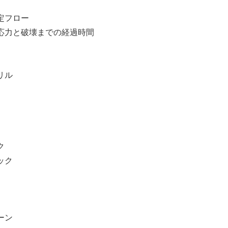
定フロー
力と破壊までの経過時間
リル
ク
ック
ーン