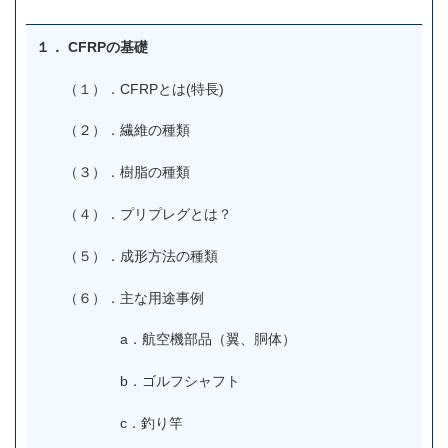
１．
CFRP
の基礎
（１）．CFRPとは(特長)
（２）．繊維の種類
（３）．樹脂の種類
（４）．プリプレグとは？
（５）．成形方法の種類
（６）．主な用途事例
a．航空機部品（翼、胴体）
b．ゴルフシャフト
c．釣り竿