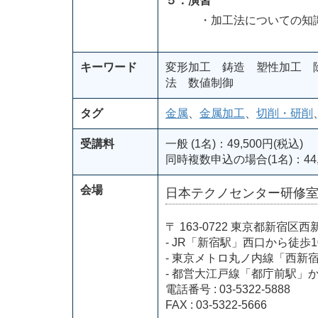
５．演習
・加工法についての知識確
キーワード
変形加工 鋳造 塑性加工 
法 数値制御
タグ
金属
、
金属加工
、
切削・研削
受講料
一般 (1名)：49,500円(税込)
同時複数申込の場合(1名)：44,
会場
日本テクノセンター研修
〒 163-0722 東京都新
- JR「新宿駅」西口から徒歩1
- 東京メトロ丸ノ内線「西新
- 都営大江戸線「都庁前駅」
電話番号 : 03-5322-5888
FAX : 03-5322-5666