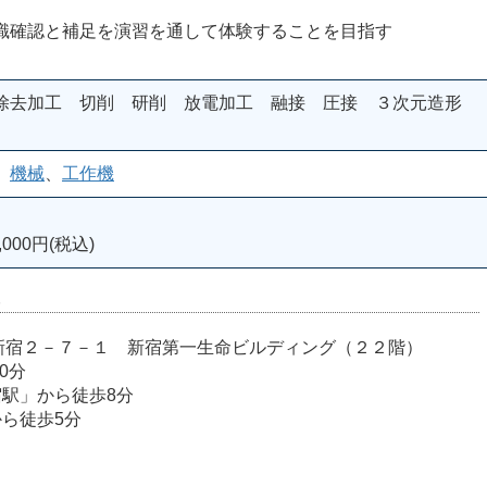
認と補足を演習を通して体験することを目指す
除去加工 切削 研削 放電加工 融接 圧接 ３次元造形
、
機械
、
工作機
000円(税込)
室
宿区西新宿２－７－１ 新宿第一生命ビルディング（２２階）
0分
宿駅」から徒歩8分
から徒歩5分