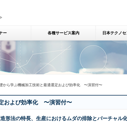
ナー
各種サービス案内
日本テクノセ
礎から学ぶ機械加工技術と最適選定および効率化 〜演習付〜
定および効率化 〜演習付〜
元造形法の特長、生産におけるムダの排除とバーチャル