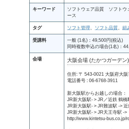
キーワード
ソフトウェア品質 ソフトウ
ース
タグ
ソフト管理
、
ソフト品質
、
組
受講料
一般 (1名)：49,500円(税込)
同時複数申込の場合(1名)：44,
会場
大阪会場 (たかつガーデン)
住所: 〒 543-0021 大阪
電話番号 : 06-6768-3911
新大阪駅からお越しの場合：
JR新大阪駅- > JR／近鉄 鶴
JR新大阪駅- > JR難波駅 ->
JR新大阪駅- > JR天王寺
http://www.kintetsu-bus.co.jp/r