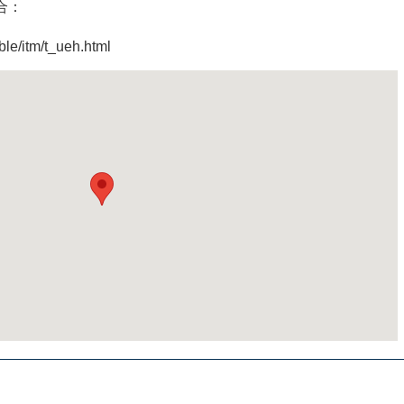
合：
ble/itm/t_ueh.html