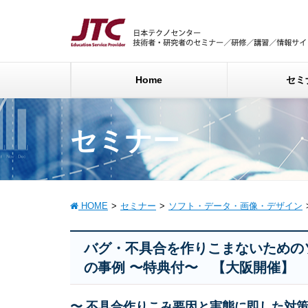
Home
セミ
セミナー
HOME
セミナー
ソフト・データ・画像・デザイン
バグ・不具合を作りこまないための
の事例 〜特典付〜 【大阪開催】
〜 不具合作りこみ要因と実態に即した対