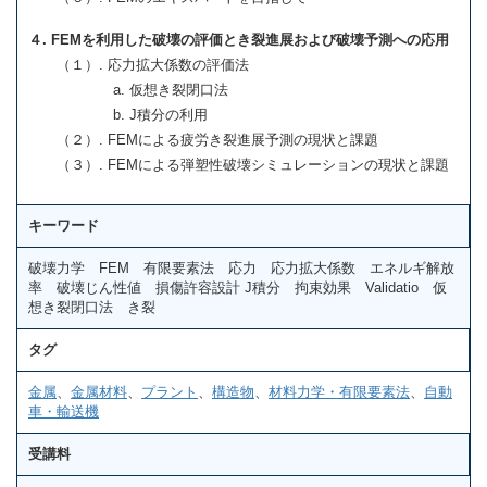
４. FEM
を利用した破壊の評価とき裂進展および破壊予測への応用
（１）. 応力拡大係数の評価法
a. 仮想き裂閉口法
b. J積分の利用
（２）. FEMによる疲労き裂進展予測の現状と課題
（３）. FEMによる弾塑性破壊シミュレーションの現状と課題
キーワード
破壊力学 FEM 有限要素法 応力 応力拡大係数 エネルギ解放
率 破壊じん性値 損傷許容設計 J積分 拘束効果 Validatio 仮
想き裂閉口法 き裂
タグ
金属
、
金属材料
、
プラント
、
構造物
、
材料力学・有限要素法
、
自動
車・輸送機
受講料