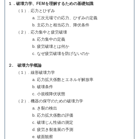
１．破壊力学、FEMを理解するための基礎知識
（１）. 応力とひずみ
a. 三次元場での応力、ひずみの定義
b. 主応力と相当応力、降伏条件
（２）. 応力集中と疲労破壊
a. 応力集中の定義
b. 疲労破壊とは何か
c. なぜ疲労破壊を防げないのか
２. 破壊力学概論
（１）. 線形破壊力学
a. 応力拡大係数とエネルギ解放率
b. 破壊条件
c. 小規模降伏状態
（２）. 機器の保守のための破壊力学
a. き裂の検出
b. 応力拡大係数の評価
c. 破壊じん性値の測定
d. 疲労き裂進展の予測
e. 破面観察