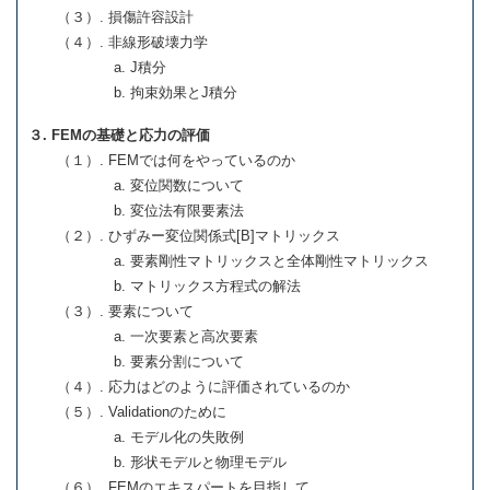
（３）. 損傷許容設計
（４）. 非線形破壊力学
a. J積分
b. 拘束効果とJ積分
３. FEMの基礎と応力の評価
（１）. FEMでは何をやっているのか
a. 変位関数について
b. 変位法有限要素法
（２）. ひずみー変位関係式[B]マトリックス
a. 要素剛性マトリックスと全体剛性マトリックス
b. マトリックス方程式の解法
（３）. 要素について
a. 一次要素と高次要素
b. 要素分割について
（４）. 応力はどのように評価されているのか
（５）. Validationのために
a. モデル化の失敗例
b. 形状モデルと物理モデル
（６）. FEMのエキスパートを目指して