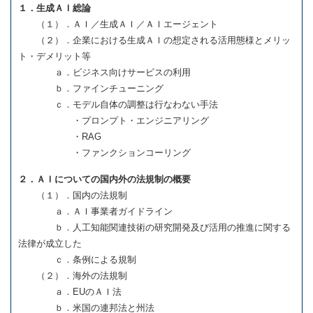
１．生成ＡＩ総論
（１）．ＡＩ／生成ＡＩ／ＡＩエージェント
（２）．企業における生成ＡＩの想定される活用態様とメリッ
ト・デメリット等
ａ．ビジネス向けサービスの利用
ｂ．ファインチューニング
ｃ．モデル自体の調整は行なわない手法
・プロンプト・エンジニアリング
・RAG
・ファンクションコーリング
２．ＡＩについての国内外の法規制の概要
（１）．国内の法規制
ａ．ＡＩ事業者ガイドライン
ｂ．人工知能関連技術の研究開発及び活用の推進に関する
法律が成立した
ｃ．条例による規制
（２）．海外の法規制
ａ．EUのＡＩ法
ｂ．米国の連邦法と州法