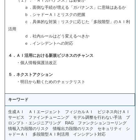
（１）．「ＡＩガバナンス」は必要か
ａ．面倒な手続が増える「ガバナンス」に意味はあるか
ｂ．シャドーＡＩとリスクの把握
ｃ．具体的な対策：リスクに応じた「多段階型」のＡＩ利
活用
ｄ．社内ルールはどう変えるべきか
ｅ．インシデントへの対応
４．ＡＩ活用における新規ビジネスのチャンス
・個人情報保護法改正
５．ネクストアクション
・明日から動くためのチェックリスト
キーワード
生成ＡＩ ＡＩエージェント フィジカルＡＩ ビジネス向けＡＩ
サービス ファインチューニング モデル調整を行わない手法 プ
ロンプト・エンジニアリング RAG ファンクションコーリング
情報入力段階のリスク 情報出力段階のリスク セキュリティ シ
ャドーＡＩ 多段階型ＡＩ利活用 インシデント対応