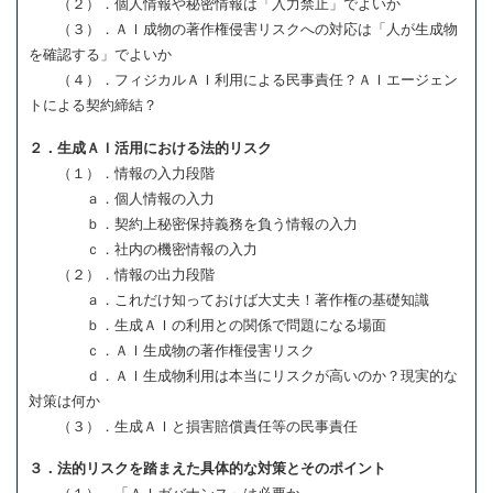
（２）．個人情報や秘密情報は「入力禁止」でよいか
（３）．ＡＩ成物の著作権侵害リスクへの対応は「人が生成物
を確認する」でよいか
（４）．フィジカルＡＩ利用による民事責任？ＡＩエージェン
トによる契約締結？
２．生成ＡＩ活用における法的リスク
（１）．情報の入力段階
ａ．個人情報の入力
ｂ．契約上秘密保持義務を負う情報の入力
ｃ．社内の機密情報の入力
（２）．情報の出力段階
ａ．これだけ知っておけば大丈夫！著作権の基礎知識
ｂ．生成ＡＩの利用との関係で問題になる場面
ｃ．ＡＩ生成物の著作権侵害リスク
ｄ．ＡＩ生成物利用は本当にリスクが高いのか？現実的な
対策は何か
（３）．生成ＡＩと損害賠償責任等の民事責任
３．法的リスクを踏まえた具体的な対策とそのポイント