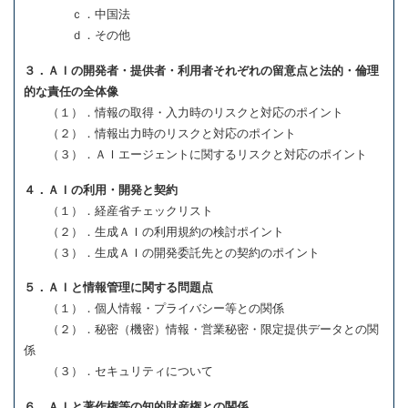
ｃ．中国法
ｄ．その他
３．ＡＩの開発者・提供者・利用者それぞれの留意点と法的・倫理
的な責任の全体像
（１）．情報の取得・入力時のリスクと対応のポイント
（２）．情報出力時のリスクと対応のポイント
（３）．ＡＩエージェントに関するリスクと対応のポイント
４．ＡＩの利用・開発と契約
（１）．経産省チェックリスト
（２）．生成ＡＩの利用規約の検討ポイント
（３）．生成ＡＩの開発委託先との契約のポイント
５．ＡＩと情報管理に関する問題点
（１）．個人情報・プライバシー等との関係
（２）．秘密（機密）情報・営業秘密・限定提供データとの関
係
（３）．セキュリティについて
６．ＡＩと著作権等の知的財産権との関係