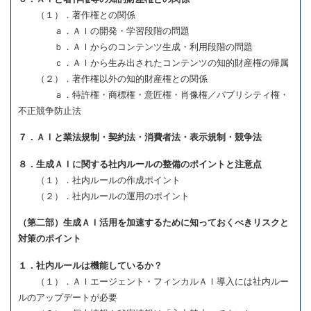
（１）．著作権との関係
ａ．ＡＩの開発・学習段階の問題
ｂ．ＡＩからのコンテンツ生成・利用段階の問題
ｃ．ＡＩから生み出されたコンテンツの知的財産権の帰属
（２）．著作権以外の知的財産権との関係
ａ．特許権・商標権・意匠権・肖像権／パブリシティ権・
不正競争防止法
７．ＡＩと業法規制・契約法・消費者法・表示規制・競争法
８．生成ＡＩに関する社内ルールの整備のポイントと注意点
（１）．社内ルールの作成ポイント
（２）．社内ルールの運用のポイント
（第二部）生成ＡＩ活用を加速するために知っておくべきリスクと
対策のポイント
１．社内ルールは機能しているか？
（１）．ＡＩエージェント・フィンカルＡＩ導入には社内ルー
ルのアップデートが必要