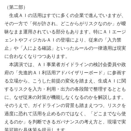
（第二部）
生成ＡＩの活用はすでに多くの企業で進んでいますが、
その一方で「何が許され、どこからがリスクなのか」が曖
昧なまま運用されている部分もあります。特にＡＩエージ
ェントやフィジカルＡＩの登場により、従来の「入力禁
止」や「人による確認」といったルールの一律適用は現実
に合わなくなりつつあります。
本講演では、ＡＩ事業者ガイドラインの検討会委員や政
府の「先進的ＡＩ利活用アドバイザリーボード」に参画す
る立場から、こうした前提の変化を踏まえ、生成ＡＩに関
するリスクを入力・利用・出力の各段階で整理するととも
に、なぜ従来の対策が機能しなくなるのかを解説します。
そのうえで、ガイドラインの背景も踏まえつつ、リスクを
過度に恐れて活用を止めるのではなく、「どこまでなら使
えるのか」を判断できるガバナンスの考え方と、現場で実
装可能な具体策を提示します。