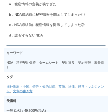
a．秘密情報の定義が狭すぎた
b．NDA締結前に秘密情報を開示してしまった①
c．NDA締結前に秘密情報を開示してしまった②
d．誰も守らないNDA
キーワード
NDA 秘密契約保持 タームシート 契約違反 契約交渉 海外取
引
タグ
海外進出・中国
、
特許・知的財産
、
英語
、
法律
、
経営・マネジメン
ト
、
文章の書き方
受講料
一般 (1名)：49,500円(税込)