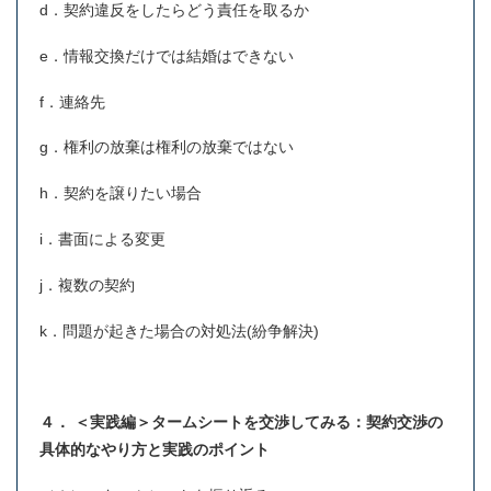
d．契約違反をしたらどう責任を取るか
e．情報交換だけでは結婚はできない
f．連絡先
g．権利の放棄は権利の放棄ではない
h．契約を譲りたい場合
i．書面による変更
j．複数の契約
k．問題が起きた場合の対処法(紛争解決)
４．
＜実践編＞タームシートを交渉してみる：契約交渉の
具体的なやり方と実践のポイント