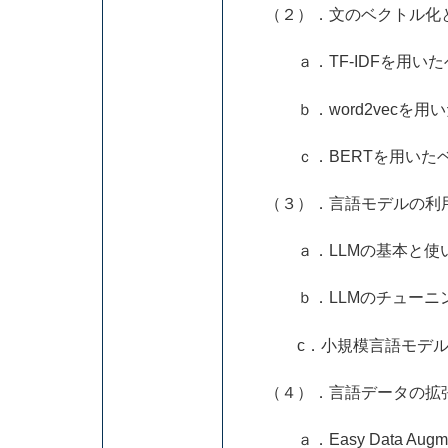
（２）．文のベクトル化
ａ．TF-IDFを用いた
ｂ．word2vecを用い
ｃ．BERTを用いたベ
（３）．言語モデルの利
ａ．LLMの基本と使い方
ｂ．LLMのチューニング
c．小規模言語モデル Tiny
（４）．言語データの拡
ａ．Easy Data Augm