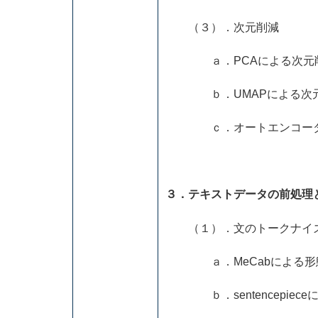
（３）．次元削減
ａ．PCAによる次元削
ｂ．UMAPによる次元
ｃ．オートエンコーダに
３．テキストデータの前処理
（１）．文のトークナイ
ａ．MeCabによる形
ｂ．sentencepiece