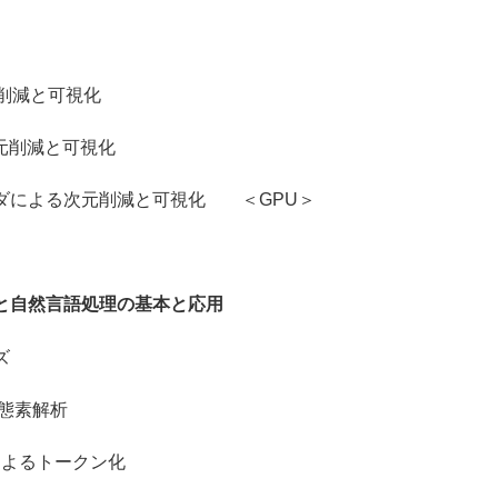
減と可視化
削減と可視化
よる次元削減と可視化 ＜GPU＞
と自然言語処理の基本と応用
ズ
態素解析
によるトークン化