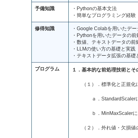
予備知識
・Pythonの基本文法
・簡単なプログラミング経験
修得知識
・Google Colabを用い
・Pythonを用いたデータの
・数値、テキストデータの前
・LLMの使い方の基礎と実践
・テキストデータ拡張の基礎
プログラム
１．基本的な前処理技術とそ
（１）．標準化と正規化に
ａ．StandardScale
ｂ．MinMaxScaler
（２）．外れ値・欠損値の