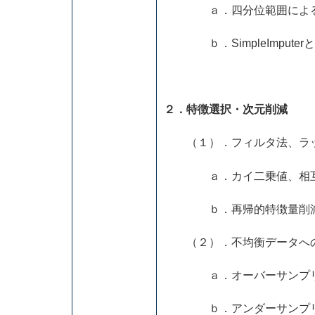
ａ．四分位範囲による
ｂ．SimpleImputerと
２．特徴選択・次元削減
（１）．フィルタ法、ラ
ａ．カイ二乗値、相互情
ｂ．再帰的特徴量削減(R
（２）．不均衡データへ
ａ．オーバーサンプリ
ｂ．アンダーサンプリ