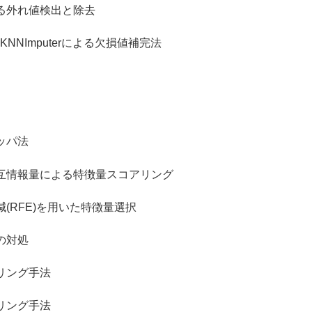
外れ値検出と除去
KNNImputerによる欠損値補完法
ッパ法
報量による特徴量スコアリング
FE)を用いた特徴量選択
の対処
ング手法
ング手法