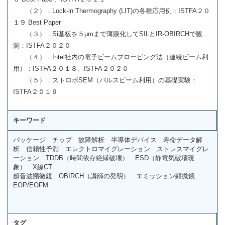
（２）．Lock-in Thermography (LIT)の各種応用例：ISTFA２０
１９ Best Paper
（３）．Si基板を５μmまで薄膜化してSILとIR-OBIRCHで観
測：ISTFA２０２０
（４）．Intel社内の電子ビームプロービング法（連続ビーム利
用）：ISTFA２０１８、ISTFA２０２０
（５）．ストロボSEM（パルスビーム利用）の基礎実験：
ISTFA２０１９
キーワード
パッケージ チップ 故障解析 半導体デバイス 寿命データ解
析 信頼性予測 エレクトロマイグレーション ストレスマイグレ
ーション TDDB（時間依存絶縁破壊） ESD（静電気破壊現
象） X線CT
超音波顕微鏡 OBIRCH（講師の発明） エミッション顕微鏡
EOP/EOFM
タグ