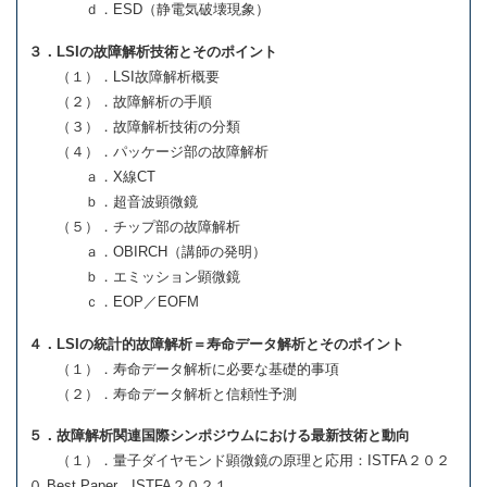
ｄ．ESD（静電気破壊現象）
３．LSIの故障解析技術とそのポイント
（１）．LSI故障解析概要
（２）．故障解析の手順
（３）．故障解析技術の分類
（４）．パッケージ部の故障解析
ａ．X線CT
ｂ．超音波顕微鏡
（５）．チップ部の故障解析
ａ．OBIRCH（講師の発明）
ｂ．エミッション顕微鏡
ｃ．EOP／EOFM
４．LSIの統計的故障解析＝寿命データ解析とそのポイント
（１）．寿命データ解析に必要な基礎的事項
（２）．寿命データ解析と信頼性予測
５．故障解析関連国際シンポジウムにおける最新技術と動向
（１）．量子ダイヤモンド顕微鏡の原理と応用：ISTFA２０２
０ Best Paper、ISTFA２０２１